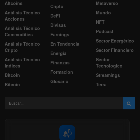
Altcoins
Metaverso
Cripto
Análisis Técnico
Mundo
DeFi
Acciones
NFT
Divisas
Análisis Técnico
Podcast
Commodities
Earnings
Sector Energético
Análisis Técnico
En Tendencia
Cripto
Sector Financiero
Energía
Análisis Técnico
Sector
Finanzas
Indices
Tecnologico
Formacion
Bitcoin
Streamings
Glosario
Bitcoin
Terra
📬