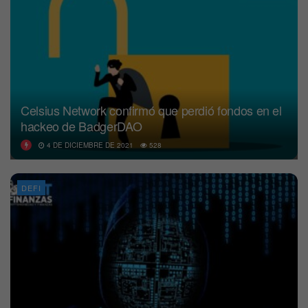
Celsius Network confirmó que perdió fondos en el
hackeo de BadgerDAO
4 DE DICIEMBRE DE 2021
528
DEFI