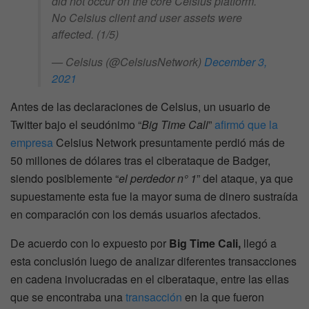
did not occur on the core Celsius platform.
No Celsius client and user assets were
affected. (1/5)
— Celsius (@CelsiusNetwork)
December 3,
2021
Antes de las declaraciones de Celsius, un usuario de
Twitter bajo el seudónimo “
Big Time Cali
”
afirmó que la
empresa
Celsius Network presuntamente perdió más de
50 millones de dólares tras el ciberataque de Badger,
siendo posiblemente “
el perdedor n° 1
” del ataque, ya que
supuestamente esta fue la mayor suma de dinero sustraída
en comparación con los demás usuarios afectados.
De acuerdo con lo expuesto por
Big Time Cali,
llegó a
esta conclusión luego de analizar diferentes transacciones
en cadena involucradas en el ciberataque, entre las ellas
que se encontraba una
transacción
en la que fueron