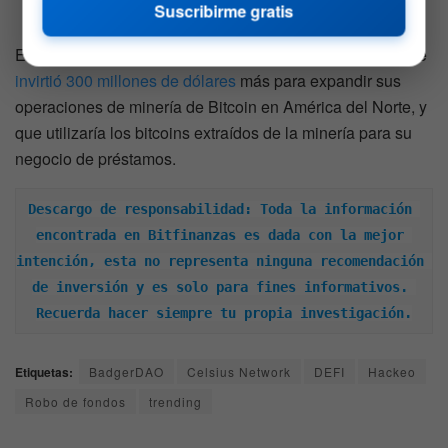
Suscribirme gratis
2021
El pasado 22 de noviembre, Celsius Network anunció que
invirtió 300 millones de dólares
más para expandir sus
operaciones de minería de Bitcoin en América del Norte, y
que utilizaría los bitcoins extraídos de la minería para su
negocio de préstamos.
Descargo de responsabilidad: Toda la información 
encontrada en Bitfinanzas es dada con la mejor 
intención, esta no representa ninguna recomendación 
de inversión y es solo para fines informativos. 
Recuerda hacer siempre tu propia investigación.
Etiquetas:
BadgerDAO
Celsius Network
DEFI
Hackeo
Robo de fondos
trending