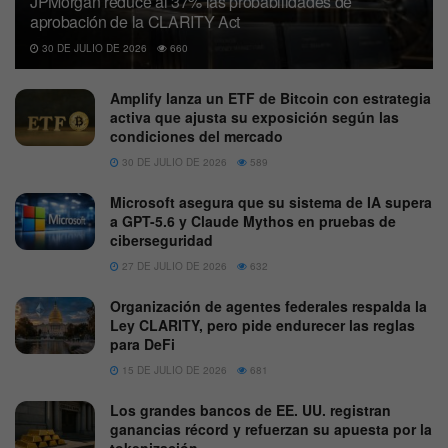
JPMorgan reduce al 37% las probabilidades de
aprobación de la CLARITY Act
30 DE JULIO DE 2026
660
Amplify lanza un ETF de Bitcoin con estrategia
activa que ajusta su exposición según las
condiciones del mercado
30 DE JULIO DE 2026
589
Microsoft asegura que su sistema de IA supera
a GPT-5.6 y Claude Mythos en pruebas de
ciberseguridad
27 DE JULIO DE 2026
632
Organización de agentes federales respalda la
Ley CLARITY, pero pide endurecer las reglas
para DeFi
15 DE JULIO DE 2026
681
Los grandes bancos de EE. UU. registran
ganancias récord y refuerzan su apuesta por la