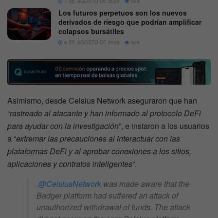
7 DE AGOSTO DE 2026
564
Los futuros perpetuos son los nuevos
derivados de riesgo que podrían amplificar
colapsos bursátiles
6 DE AGOSTO DE 2026
559
Asimismo, desde Celsius Network aseguraron que han
“
rastreado al atacante y han informado al protocolo DeFi
para ayudar con la investigación
”, e instaron a los usuarios
a “
extremar las precauciones al interactuar con las
plataformas DeFi y al aprobar conexiones a los sitios,
aplicaciones y contratos inteligentes
”.
.
@CelsiusNetwork
was made aware that the
Badger platform had suffered an attack of
unauthorized withdrawal of funds. The attack