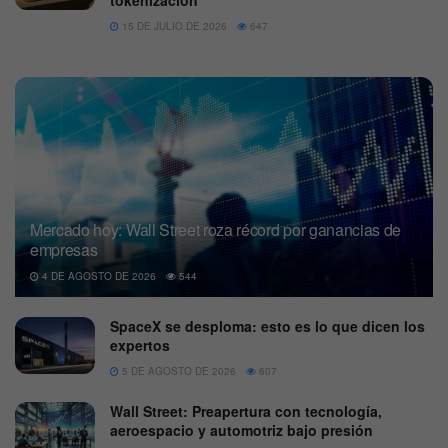
tokenización
15 DE JULIO DE 2026
647
Mercado hoy: Wall Street roza récord por ganancias de
empresas
4 DE AGOSTO DE 2026
544
SpaceX se desploma: esto es lo que dicen los
expertos
5 DE AGOSTO DE 2026
607
Wall Street: Preapertura con tecnología,
aeroespacio y automotriz bajo presión