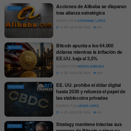
Acciones de Alibaba se disparan
CRIPTO
tras alianza estratégica
ESCRITO POR
STEPHANIE LÓPEZ
15 DE JULIO DE 2026
691
Bitcoin apunta a los 64.000
BITCOIN
dólares mientras la inflación de
EE.UU. baja al 3,5%
ESCRITO POR
SERGIO SÁNCHEZ
14 DE JULIO DE 2026
638
EE. UU. prohíbe el dólar digital
ALTCOINS
hasta 2030 y refuerza el papel de
las stablecoins privadas
ESCRITO POR
JAVIER LOPEZ
14 DE JULIO DE 2026
661
Strategy mantiene intactas sus
BITCOIN
reservas de Bitcoin y eleva su