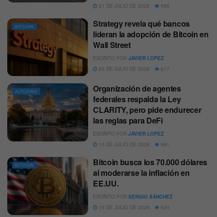
21 DE JULIO DE 2026
586
Strategy revela qué bancos
BITCOIN
lideran la adopción de Bitcoin en
Wall Street
ESCRITO POR
JAVIER LOPEZ
20 DE JULIO DE 2026
617
Organización de agentes
ALTCOINS
federales respalda la Ley
CLARITY, pero pide endurecer
las reglas para DeFi
ESCRITO POR
JAVIER LOPEZ
15 DE JULIO DE 2026
681
Bitcoin busca los 70.000 dólares
BITCOIN
al moderarse la inflación en
EE.UU.
ESCRITO POR
SERGIO SÁNCHEZ
15 DE JULIO DE 2026
634