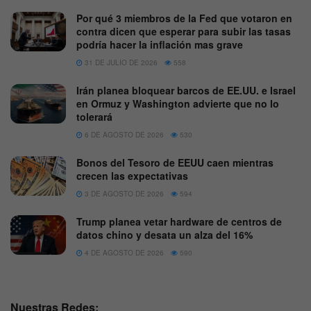
Por qué 3 miembros de la Fed que votaron en
contra dicen que esperar para subir las tasas
podría hacer la inflación mas grave
31 DE JULIO DE 2026
558
Irán planea bloquear barcos de EE.UU. e Israel
en Ormuz y Washington advierte que no lo
tolerará
6 DE AGOSTO DE 2026
530
Bonos del Tesoro de EEUU caen mientras
crecen las expectativas
3 DE AGOSTO DE 2026
594
Trump planea vetar hardware de centros de
datos chino y desata un alza del 16%
4 DE AGOSTO DE 2026
590
Nuestras Redes: