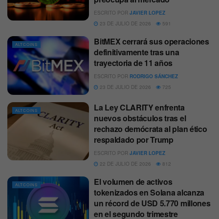
ESCRITO POR
JAVIER LOPEZ
23 DE JULIO DE 2026
591
BitMEX cerrará sus operaciones
ALTCOINS
definitivamente tras una
trayectoria de 11 años
ESCRITO POR
RODRIGO SÁNCHEZ
23 DE JULIO DE 2026
725
La Ley CLARITY enfrenta
ALTCOINS
nuevos obstáculos tras el
rechazo demócrata al plan ético
respaldado por Trump
ESCRITO POR
JAVIER LOPEZ
22 DE JULIO DE 2026
812
El volumen de activos
ALTCOINS
tokenizados en Solana alcanza
un récord de USD 5.770 millones
en el segundo trimestre