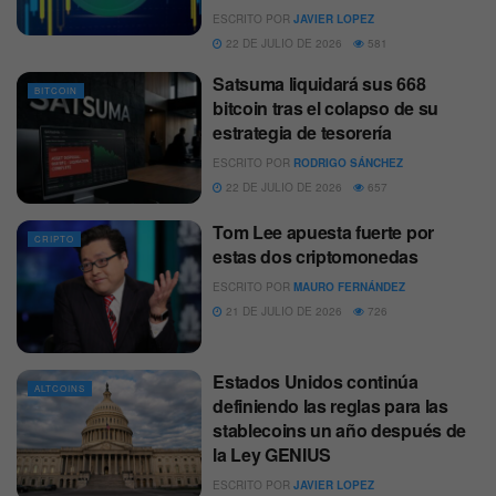
ESCRITO POR
JAVIER LOPEZ
22 DE JULIO DE 2026
581
Satsuma liquidará sus 668
BITCOIN
bitcoin tras el colapso de su
estrategia de tesorería
ESCRITO POR
RODRIGO SÁNCHEZ
22 DE JULIO DE 2026
657
Tom Lee apuesta fuerte por
CRIPTO
estas dos criptomonedas
ESCRITO POR
MAURO FERNÁNDEZ
21 DE JULIO DE 2026
726
Estados Unidos continúa
ALTCOINS
definiendo las reglas para las
stablecoins un año después de
la Ley GENIUS
ESCRITO POR
JAVIER LOPEZ