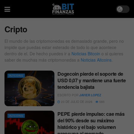
Cripto
El mundo de las criptomonedas es demasiado grande, pero no
impide que puedas estar esterado de todo lo que acontece
dentro de el. De hecho puedes ir a
Noticias Bitcoin
o si quieres
saber de muchas más criptomonedas a
Noticias Altcoins
.
Dogecoin pierde el soporte de
ALTCOINS
USD 0,07 y mantiene una fuerte
tendencia bajista
ESCRITO POR
JAVIER LOPEZ
23 DE JULIO DE 2026
585
PEPE pierde impulso: cae más
ALTCOINS
del 90% desde su máximo
histórico y el bajo volumen
preocupa al mercado