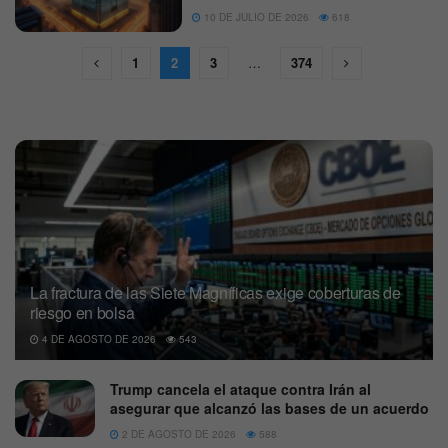
10 DE JULIO DE 2026
618
1
2
3
…
374
La fractura de las Siete Magníficas exige coberturas de
riesgo en bolsa
4 DE AGOSTO DE 2026
543
Trump cancela el ataque contra Irán al
asegurar que alcanzó las bases de un acuerdo
2 DE AGOSTO DE 2026
588