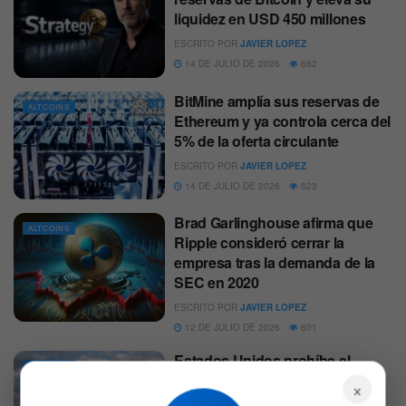
liquidez en USD 450 millones
ESCRITO POR
JAVIER LOPEZ
14 DE JULIO DE 2026
662
BitMine amplía sus reservas de
ALTCOINS
Ethereum y ya controla cerca del
5% de la oferta circulante
ESCRITO POR
JAVIER LOPEZ
14 DE JULIO DE 2026
623
Brad Garlinghouse afirma que
ALTCOINS
Ripple consideró cerrar la
empresa tras la demanda de la
SEC en 2020
ESCRITO POR
JAVIER LOPEZ
12 DE JULIO DE 2026
601
Estados Unidos prohíbe el
ALTCOINS
desarrollo de un dólar digital
×
hasta 2030