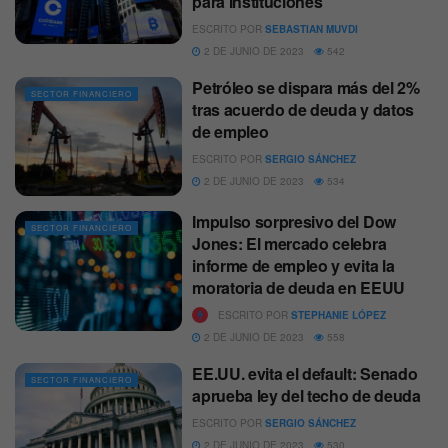
para Instituciones
ESCRITO POR
SEBASTIAN MUVDI
2 DE JUNIO DE 2023
542
Petróleo se dispara más del 2%
SECTOR FINANCIERO
tras acuerdo de deuda y datos
de empleo
ESCRITO POR
SERGIO SÁNCHEZ
2 DE JUNIO DE 2023
534
Impulso sorpresivo del Dow
SECTOR FINANCIERO
Jones: El mercado celebra
informe de empleo y evita la
moratoria de deuda en EEUU
ESCRITO POR
STEPHANIE LÓPEZ
2 DE JUNIO DE 2023
558
EE.UU. evita el default: Senado
SECTOR FINANCIERO
aprueba ley del techo de deuda
ESCRITO POR
SERGIO SÁNCHEZ
2 DE JUNIO DE 2023
530