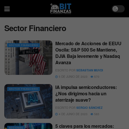
Sector Financiero
Mercado de Acciones de EEUU
SECTOR FINANCIERO
Oscila: S&P 500 Se Mantiene,
DJIA Baja levemente y Nasdaq
Avanza
ESCRITO POR
SEBASTIAN MUVDI
5 DE JUNIO DE 2023
570
IA impulsa semiconductores:
SECTOR FINANCIERO
¿Nos dirigimos hacia un
aterrizaje suave?
ESCRITO POR
SERGIO SÁNCHEZ
4 DE JUNIO DE 2023
585
5 claves para los mercados:
ACCIONES