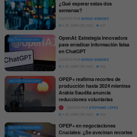
¿Qué esperar estas dos
semanas?
ESCRITO POR
SERGIO SÁNCHEZ
4 DE JUNIO DE 2023
547
OpenAI: Estrategia innovadora
SECTOR FINANCIERO
para erradicar información falsa
en ChatGPT
ESCRITO POR
SERGIO SÁNCHEZ
4 DE JUNIO DE 2023
563
OPEP+ reafirma recortes de
SECTOR FINANCIERO
producción hasta 2024 mientras
Arabia Saudita anuncia
reducciones voluntarias
ESCRITO POR
STEPHANIE LÓPEZ
4 DE JUNIO DE 2023
534
OPEP+ en negociaciones
SECTOR FINANCIERO
Cruciales: ¿Se avecinan recortes