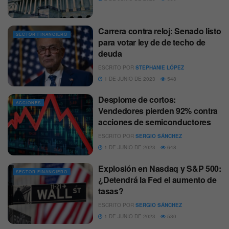
Carrera contra reloj: Senado listo
SECTOR FINANCIERO
para votar ley de de techo de
deuda
ESCRITO POR
STEPHANIE LÓPEZ
1 DE JUNIO DE 2023
548
Desplome de cortos:
ACCIONES
Vendedores pierden 92% contra
acciones de semiconductores
ESCRITO POR
SERGIO SÁNCHEZ
1 DE JUNIO DE 2023
648
Explosión en Nasdaq y S&P 500:
SECTOR FINANCIERO
¿Detendrá la Fed el aumento de
tasas?
ESCRITO POR
SERGIO SÁNCHEZ
1 DE JUNIO DE 2023
530