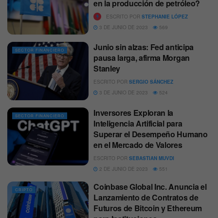
en la producción de petróleo?
ESCRITO POR
STEPHANIE LÓPEZ
3 DE JUNIO DE 2023
569
Junio sin alzas: Fed anticipa
SECTOR FINANCIERO
pausa larga, afirma Morgan
Stanley
ESCRITO POR
SERGIO SÁNCHEZ
3 DE JUNIO DE 2023
524
Inversores Exploran la
SECTOR FINANCIERO
Inteligencia Artificial para
Superar el Desempeño Humano
en el Mercado de Valores
ESCRITO POR
SEBASTIAN MUVDI
2 DE JUNIO DE 2023
551
Coinbase Global Inc. Anuncia el
CRIPTO
Lanzamiento de Contratos de
Futuros de Bitcoin y Ethereum