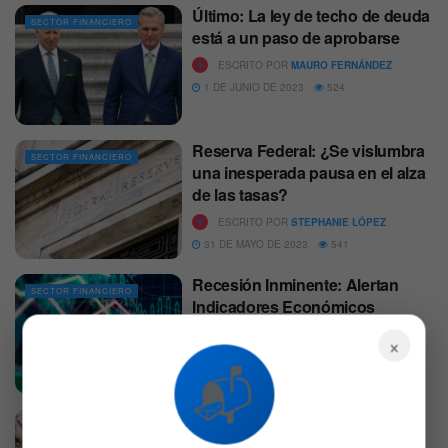
Último: La ley de techo de deuda
SECTOR FINANCIERO
está a un paso de aprobarse
ESCRITO POR
MAURO FERNÁNDEZ
1 DE JUNIO DE 2023
524
Reserva Federal: ¿Se vislumbra
SECTOR FINANCIERO
una inesperada pausa en el alza
de las tasas?
ESCRITO POR
STEPHANIE LÓPEZ
31 DE MAYO DE 2023
541
Recesión Inminente: Alertan
SECTOR FINANCIERO
Indicadores Económicos
Históricos
×
ESCRITO POR
SERGIO SÁNCHEZ
📬
31 DE MAYO DE 2023
524
La ley sobre el techo de deuda
SECTOR FINANCIERO
pasa la primera prueba en