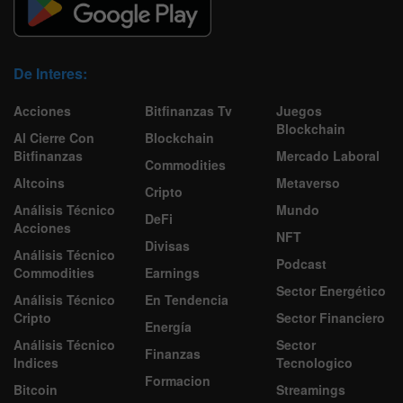
De Interes:
Acciones
Bitfinanzas Tv
Juegos
Blockchain
Al Cierre Con
Blockchain
Bitfinanzas
Mercado Laboral
Commodities
Altcoins
Metaverso
Cripto
Análisis Técnico
Mundo
DeFi
Acciones
NFT
Divisas
Análisis Técnico
Podcast
Commodities
Earnings
Sector Energético
Análisis Técnico
En Tendencia
Cripto
Sector Financiero
Energía
Análisis Técnico
Sector
Finanzas
Indices
Tecnologico
Formacion
Bitcoin
Streamings