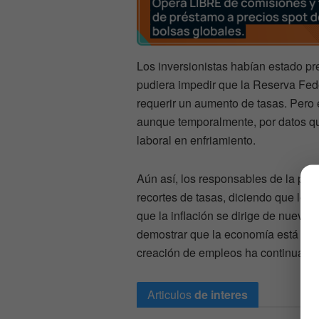
Los inversionistas habían estado 
pudiera impedir que la Reserva Fede
requerir un aumento de tasas. Pero
aunque temporalmente, por datos q
laboral en enfriamiento.
Aún así, los responsables de la polí
recortes de tasas, diciendo que les 
que la inflación se dirige de nuevo 
demostrar que la economía está perd
creación de empleos ha continuado
Articulos
de interes