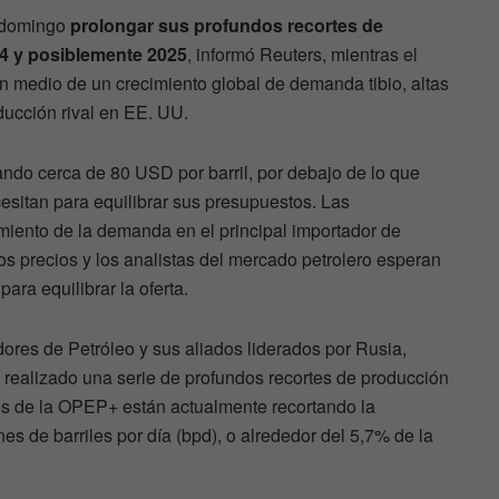
 domingo
prolongar sus profundos recortes de
4 y posiblemente 2025
, informó Reuters, mientras el
n medio de un crecimiento global de demanda tibio, altas
ducción rival en EE. UU.
zando cerca de 80 USD por barril, por debajo de lo que
itan para equilibrar sus presupuestos. Las
miento de la demanda en el principal importador de
os precios y los analistas del mercado petrolero esperan
ara equilibrar la oferta.
res de Petróleo y sus aliados liderados por Rusia,
ealizado una serie de profundos recortes de producción
s de la OPEP+ están actualmente recortando la
nes de barriles por día (bpd), o alrededor del 5,7% de la