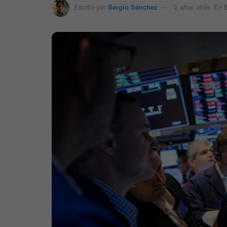
Escrito por
Sergio Sánchez
2 años atrás
En