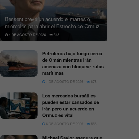
Bessent prevé un acuerdo el martes o
miércoles para abrir el Estrecho de Ormuz
4 DE AGOSTO DE 2026
548
Petroleros bajo fuego cerca
de Omán mientras Irán
amenaza con bloquear rutas
marítimas
1 DE AGOSTO DE 2026
678
Los mercados bursátiles
pueden estar cansados de
Irán pero un acuerdo en
Ormuz es vital
6 DE AGOSTO DE 2026
556
Michael Saylor asegura que