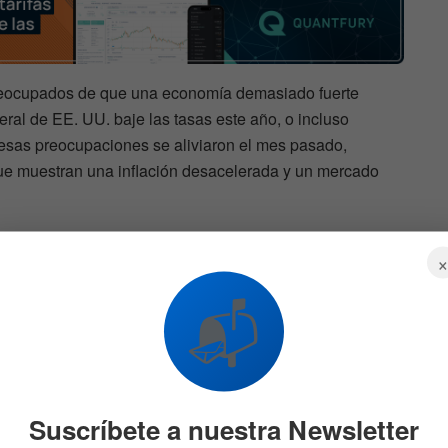
preocupados de que una economía demasiado fuerte
ral de EE. UU. baje las tasas este año, o incluso
 esas preocupaciones se aliviaron el mes pasado,
ue muestran una inflación desacelerada y un mercado
tica monetaria han instado a la paciencia en cuanto a los
gustaría ver varios meses de datos para estar seguros de
📬
hacia su objetivo del 2%. El informe de empleo podría
iendo fuerza si muestra que la desaceleración en la
.
Suscríbete a nuestra Newsletter