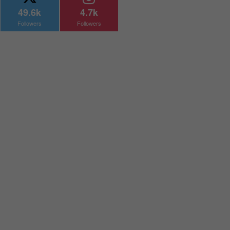
49.6k
4.7k
Followers
Followers