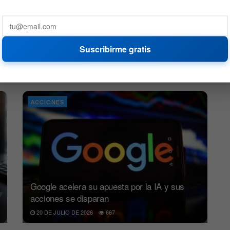
El S&P 500 rompe un récord histórico, pero el
Suscribirme gratis
dato no es positivo
22 DE JULIO DE 2026
948
ACCIONES
Google acelera su apuesta por la IA y sus
acciones se disparan
20 DE JULIO DE 2026
667