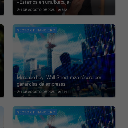
«Estamos en una burbuja»
4 DE AGOSTO DE 2026
652
SECTOR FINANCIERO
Mercado hoy: Wall Street roza récord por
ganancias de empresas
4 DE AGOSTO DE 2026
544
SECTOR FINANCIERO