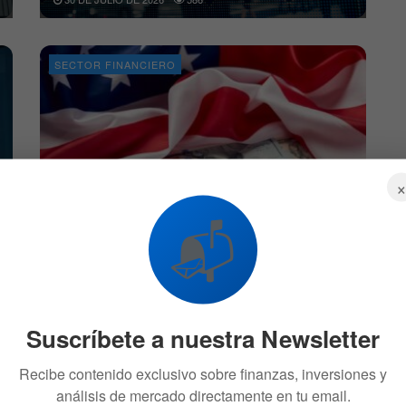
SECTOR FINANCIERO
Peter Schiff lanza una dura advertencia sobre
📬
la inflación
29 DE JULIO DE 2026
579
ACCIONES
Suscríbete a nuestra Newsletter
Recibe contenido exclusivo sobre finanzas, inversiones y
análisis de mercado directamente en tu email.