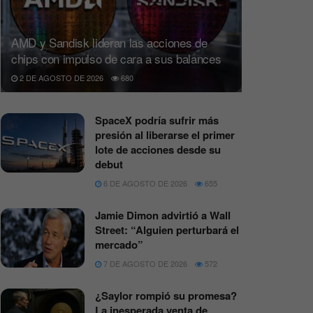
AMD y Sandisk lideran las acciones de
chips con impulso de cara a sus balances
2 DE AGOSTO DE 2026
680
SpaceX podría sufrir más
presión al liberarse el primer
lote de acciones desde su
debut
6 DE AGOSTO DE 2026
655
Jamie Dimon advirtió a Wall
Street: “Alguien perturbará el
mercado”
7 DE AGOSTO DE 2026
572
¿Saylor rompió su promesa?
La inesperada venta de