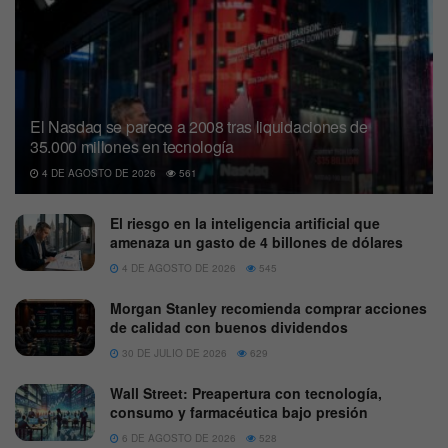
El Nasdaq se parece a 2008 tras liquidaciones de
35.000 millones en tecnología
4 DE AGOSTO DE 2026
561
El riesgo en la inteligencia artificial que
amenaza un gasto de 4 billones de dólares
4 DE AGOSTO DE 2026
545
Morgan Stanley recomienda comprar acciones
de calidad con buenos dividendos
30 DE JULIO DE 2026
629
Wall Street: Preapertura con tecnología,
consumo y farmacéutica bajo presión
6 DE AGOSTO DE 2026
528