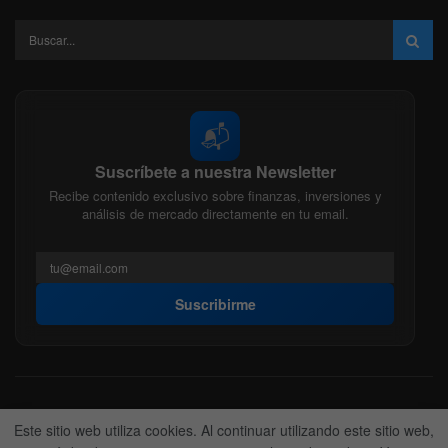
📬
Suscríbete a nuestra Newsletter
Recibe contenido exclusivo sobre finanzas, inversiones y
análisis de mercado directamente en tu email.
Suscribirme
Acerca de nosotros
Politica Editorial
Nuestro Equipo
Este sitio web utiliza cookies. Al continuar utilizando este sitio web,
Contactanos
Anunciate