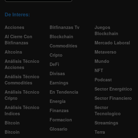
De Interes:
Acciones
Bitfinanzas Tv
Juegos
Blockchain
Al Cierre Con
Blockchain
Bitfinanzas
Mercado Laboral
Commodities
Altcoins
Metaverso
Cripto
Análisis Técnico
Mundo
DeFi
Acciones
NFT
Divisas
Análisis Técnico
Podcast
Commodities
Earnings
Sector Energético
Análisis Técnico
En Tendencia
Cripto
Sector Financiero
Energía
Análisis Técnico
Sector
Finanzas
Indices
Tecnologico
Formacion
Bitcoin
Streamings
Glosario
Bitcoin
Terra