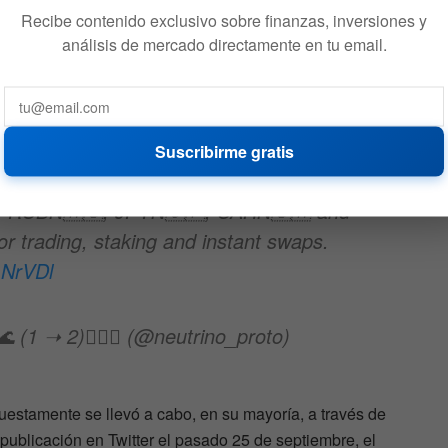
cará con la representación digital de seis monedas fiat
Recibe contenido exclusivo sobre finanzas, inversiones y
tes, a saber: la naira nigeriana (NGNN), el euro (EURN),
análisis de mercado directamente en tu email.
o (CNYN), la hyrvnia ucraniana (UAHN) y el rublo ruso
one who joined our vote on
#DeFo
Suscribirme gratis
ts below. We're launching DeFo next
, RUBN🇷🇺, JPYN🇯🇵, UAHN🇺🇦 and
r trading, staking and instant swaps.
mNrVDl
 (1 ➝ 2)🏄🏻‍♂️ (@neutrino_proto)
estamente se llevó a cabo, en su mayoría, a través de
publicación en Twitter el pasado 25 de septiembre, el