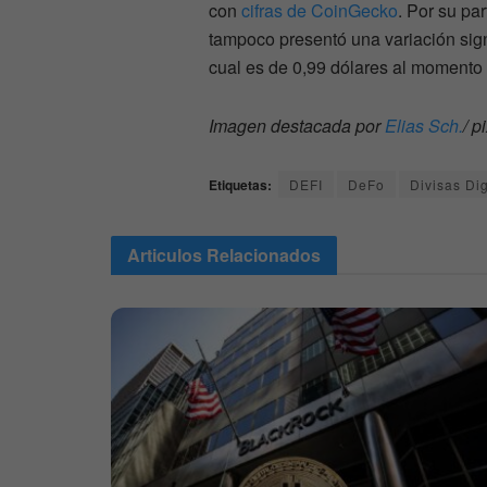
con
cifras de CoinGecko
. Por su par
tampoco presentó una variación signi
cual es de 0,99 dólares al momento 
Imagen destacada por
Elias Sch.
/ 
Etiquetas:
DEFI
DeFo
Divisas Dig
Articulos
Relacionados