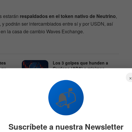
s estarán
respaldados en el token nativo de Neutrino
,
 y podrán ser intercambiados entre sí y por USDN, así
 en la casa de cambio Waves Exchange.
tes
Los 3 golpes que hunden a
Ley
Cardano (ADA) a mínimos
de 5 años
para
15 DE JUNIO DE 2026
1.1K
📬
81
Suscríbete a nuestra Newsletter