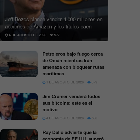
Jeff Bezos planea vender 4.000 millones en
acciones de Amazon y los títulos caen
4 DE AGOSTO DE 2026
577
Petroleros bajo fuego cerca
de Omán mientras Irán
amenaza con bloquear rutas
marítimas
1 DE AGOSTO DE 2026
679
Jim Cramer venderá todos
sus bitcoins: este es el
motivo
4 DE AGOSTO DE 2026
588
Ray Dalio advierte que la
economía de EE.UU. superó