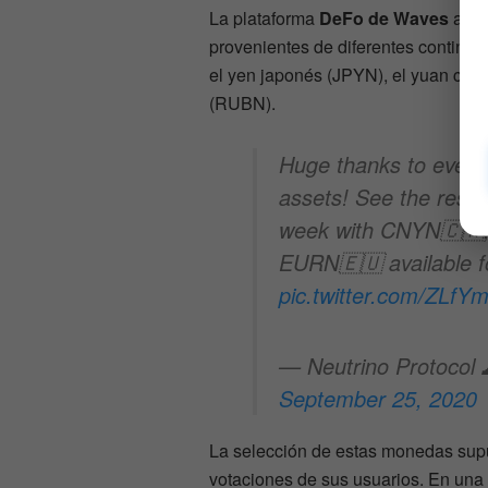
La plataforma
DeFo de Waves
arran
provenientes de diferentes continen
el yen japonés (JPYN), el yuan chin
(RUBN).
Huge thanks to every
assets! See the resul
week with CNYN🇨🇳
EURN🇪🇺 available fo
pic.twitter.com/ZLfY
— Neutrino Protocol 
September 25, 2020
La selección de estas monedas supu
votaciones de sus usuarios. En una 