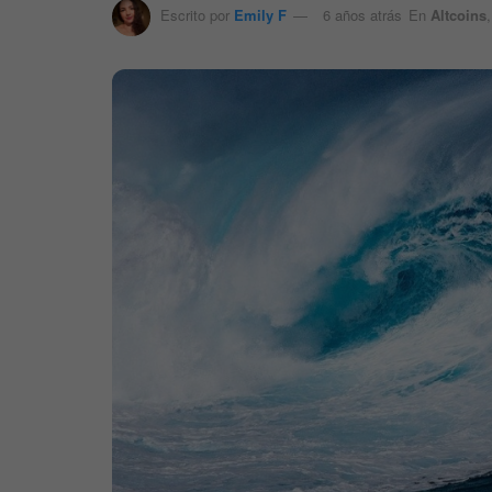
Escrito por
Emily F
6 años atrás
En
Altcoins