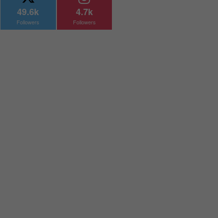
49.6k
4.7k
Followers
Followers