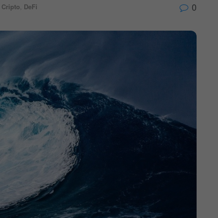
0
,
Cripto
,
DeFi