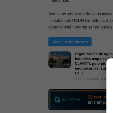
intercambio.
Asimismo, cada uno de estos activo
la stablecoin USDN (Neutrino USD),
como también podrán ser transados
Articulos
de interes
Organización de agen
federales respalda la 
CLARITY, pero pide
endurecer las reglas 
DeFi
15 DE JULIO DE 2026
6