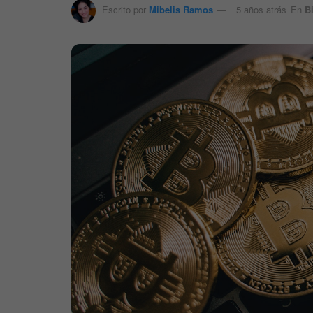
Escrito por
Mibelis Ramos
5 años atrás
En
B