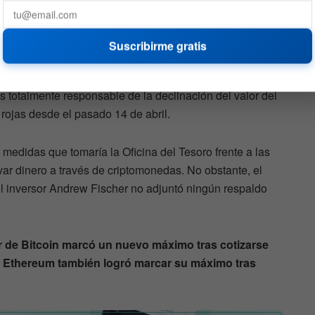
Suscribirme gratis
ado recuperando de estas consecuencias, evidentemente
USD hasta alcanzar los 57.460 USD. Sin embargo, este
s totalmente responsable de la declinación del valor del
s rojas desde el pasado 14 de abril.
medidas que tomaría la Oficina del Tesoro frente a las
ar dinero a través de criptomonedas. No obstante, el
l inversor Andrew Fischer no adjuntó ningún respaldo
or de Bitcoin marcó un nuevo máximo tras cotizarse
,
Ethereum también logró marcar su máximo tras