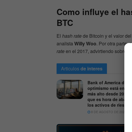
Como influye el has
BTC
El
hash rate
de Bitcoin y el valor de
analista
Willy Woo
. Por otra parte,
rate
en el 2017, advirtiendo sobre l
Articulos
de interes
Bank of America dice 
optimismo está en su 
más alto desde 2021 p
que es hora de aband
los activos de riesgo
8 DE AGOSTO DE 2026