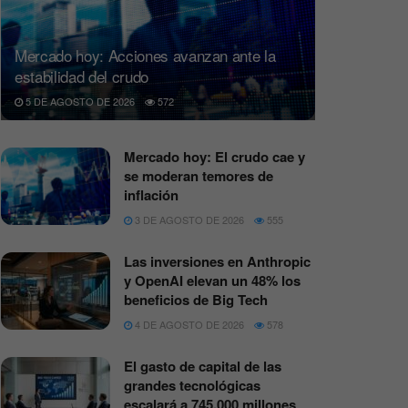
Mercado hoy: Acciones avanzan ante la
estabilidad del crudo
5 DE AGOSTO DE 2026
572
Mercado hoy: El crudo cae y
se moderan temores de
inflación
3 DE AGOSTO DE 2026
555
Las inversiones en Anthropic
y OpenAI elevan un 48% los
beneficios de Big Tech
4 DE AGOSTO DE 2026
578
El gasto de capital de las
grandes tecnológicas
escalará a 745.000 millones