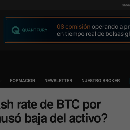
sába
FORMACION
NEWSLETTER
NUESTRO BROKER
ash rate de BTC por
ausó baja del activo?