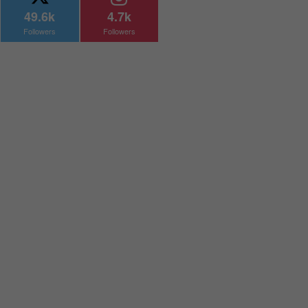
49.6k
4.7k
Followers
Followers