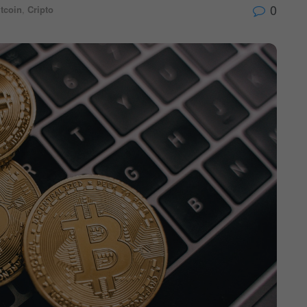
0
itcoin
,
Cripto