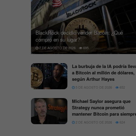
BlackRock decidió vender Bitcoin: ¿Qué
compró en su lugar?
7 DE AGOSTO DE 2026
695
La burbuja de la IA podría llev
a Bitcoin al millón de dólares,
según Arthur Hayes
5 DE AGOSTO DE 2026
652
Michael Saylor asegura que
Strategy nunca prometió
mantener Bitcoin para siempr
2 DE AGOSTO DE 2026
624