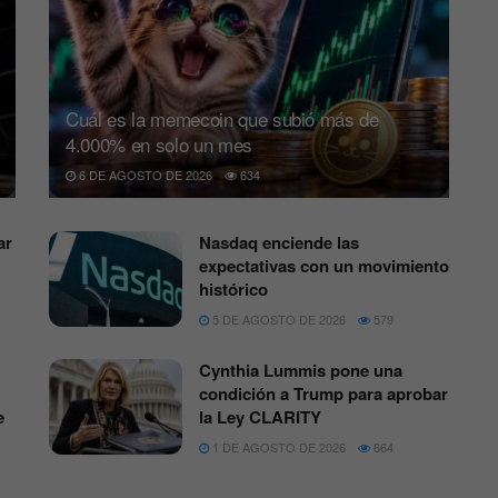
Cuál es la memecoin que subió más de
4.000% en solo un mes
6 DE AGOSTO DE 2026
634
ar
Nasdaq enciende las
expectativas con un movimiento
histórico
5 DE AGOSTO DE 2026
579
Cynthia Lummis pone una
condición a Trump para aprobar
e
la Ley CLARITY
1 DE AGOSTO DE 2026
664