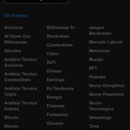
De Interes:
Acciones
Bitfinanzas Tv
Juegos
Blockchain
Al Cierre Con
Blockchain
Bitfinanzas
Mercado Laboral
Commodities
Altcoins
Metaverso
Cripto
Análisis Técnico
Mundo
DeFi
Acciones
NFT
Divisas
Análisis Técnico
Podcast
Commodities
Earnings
Sector Energético
Análisis Técnico
En Tendencia
Cripto
Sector Financiero
Energía
Análisis Técnico
Sector
Finanzas
Indices
Tecnologico
Formacion
Bitcoin
Streamings
Glosario
Bitcoin
Terra