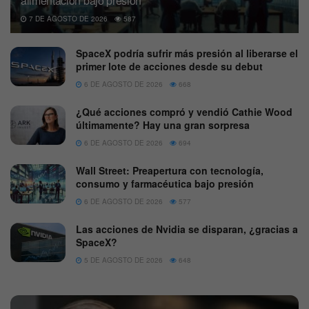
alimentación bajo presión
7 DE AGOSTO DE 2026
587
SpaceX podría sufrir más presión al liberarse el
primer lote de acciones desde su debut
6 DE AGOSTO DE 2026
668
¿Qué acciones compró y vendió Cathie Wood
últimamente? Hay una gran sorpresa
6 DE AGOSTO DE 2026
694
Wall Street: Preapertura con tecnología,
consumo y farmacéutica bajo presión
6 DE AGOSTO DE 2026
577
Las acciones de Nvidia se disparan, ¿gracias a
SpaceX?
5 DE AGOSTO DE 2026
648