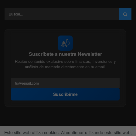
📬
Suscríbete a nuestra Newsletter
Recibe contenido exclusivo sobre finanzas, inversiones y
análisis de mercado directamente en tu email.
Suscribirme
Acerca de nosotros
Politica Editorial
Nuestro Equipo
Este sitio web utiliza cookies. Al continuar utilizando este sitio web,
Contactanos
Anunciate