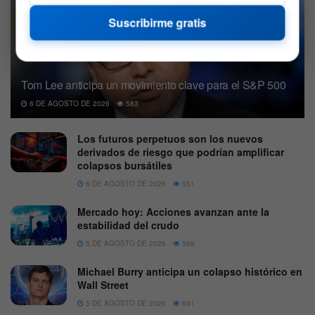
Suscribirme gratis
Tom Lee anticipa un movimiento clave para el S&P 500
6 DE AGOSTO DE 2026
583
Los futuros perpetuos son los nuevos
derivados de riesgo que podrían amplificar
colapsos bursátiles
6 DE AGOSTO DE 2026
551
Mercado hoy: Acciones avanzan ante la
estabilidad del crudo
5 DE AGOSTO DE 2026
569
Michael Burry anticipa un colapso histórico en
Wall Street
5 DE AGOSTO DE 2026
691