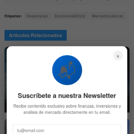
Etiquetas:
Desempleo
EconomíaEEUU
MercadoLaboral
Articulos
Relacionados
×
📬
Mercado hoy: Wall Street opera mixto por reportes
Suscríbete a nuestra Newsletter
corporativos
Recibe contenido exclusivo sobre finanzas, inversiones y
6 DE AGOSTO DE 2026
546
análisis de mercado directamente en tu email.