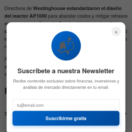
Directivos de
Westinghouse
estandarizaron el diseño
del reactor AP1000
para abaratar costos y mitigar retrasos
en las entregas. Fuera de Estados Unidos, la firma
ha
×
construido cuatro reactores en China
, país que modificó
📬
el diseño original para desarrollar su propia versión bajo la
nomenclatura de CAP1000.
Asegurar el suministro eléctrico mediante reactores
atómicos dictará el liderazgo tecnológico y de
Suscríbete a nuestra Newsletter
infraestructura de las próximas décadas.
Recibe contenido exclusivo sobre finanzas, inversiones y
análisis de mercado directamente en tu email.
FAQs
¿Qué incentivo financiero ofreció el gobierno
▼
de EE. UU. para reactivar el sector nuclear?
Suscribirme gratis