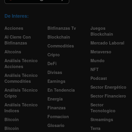
De Interes:
Acciones
Bitfinanzas Tv
Juegos
Blockchain
Al Cierre Con
Blockchain
Bitfinanzas
Mercado Laboral
Commodities
Altcoins
Metaverso
Cripto
Análisis Técnico
Mundo
DeFi
Acciones
NFT
Divisas
Análisis Técnico
Podcast
Commodities
Earnings
Sector Energético
Análisis Técnico
En Tendencia
Cripto
Sector Financiero
Energía
Análisis Técnico
Sector
Finanzas
Indices
Tecnologico
Formacion
Bitcoin
Streamings
Glosario
Bitcoin
Terra