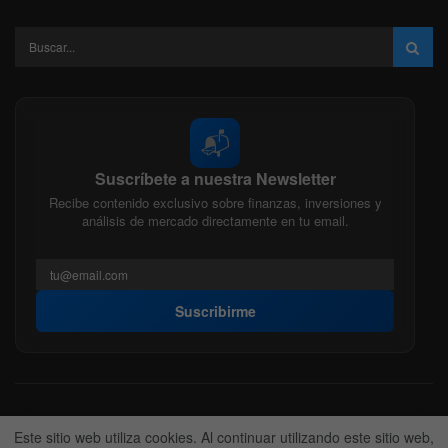
📬
Suscríbete a nuestra Newsletter
Recibe contenido exclusivo sobre finanzas, inversiones y
análisis de mercado directamente en tu email.
Suscribirme
Acerca de nosotros
Politica Editorial
Nuestro Equipo
Este sitio web utiliza cookies. Al continuar utilizando este sitio web,