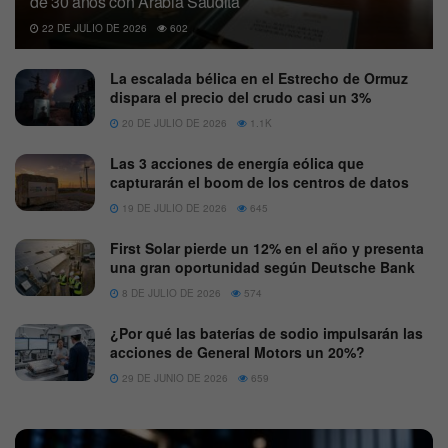
de 30 años con Arabia Saudita
22 DE JULIO DE 2026
602
La escalada bélica en el Estrecho de Ormuz
dispara el precio del crudo casi un 3%
20 DE JULIO DE 2026
1.1K
Las 3 acciones de energía eólica que
capturarán el boom de los centros de datos
19 DE JULIO DE 2026
645
First Solar pierde un 12% en el año y presenta
una gran oportunidad según Deutsche Bank
8 DE JULIO DE 2026
574
¿Por qué las baterías de sodio impulsarán las
acciones de General Motors un 20%?
29 DE JUNIO DE 2026
659