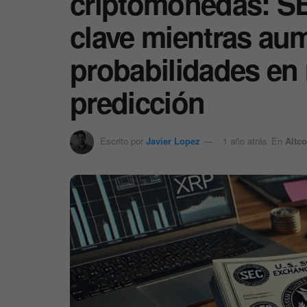
criptomonedas: SE
clave mientras au
probabilidades en
predicción
Escrito por
Javier Lopez
1 año atrás
En
Altco