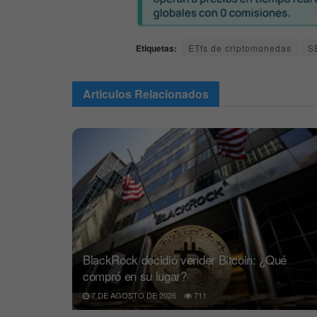
Etiquetas:
ETfs de criptomonedas
S
Articulos
Relacionados
BlackRock decidió vender Bitcoin: ¿Qué
compró en su lugar?
7 DE AGOSTO DE 2026
711