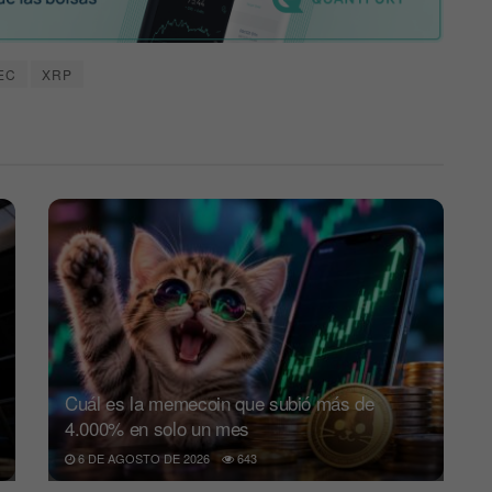
EC
XRP
Cuál es la memecoin que subió más de
4.000% en solo un mes
6 DE AGOSTO DE 2026
643