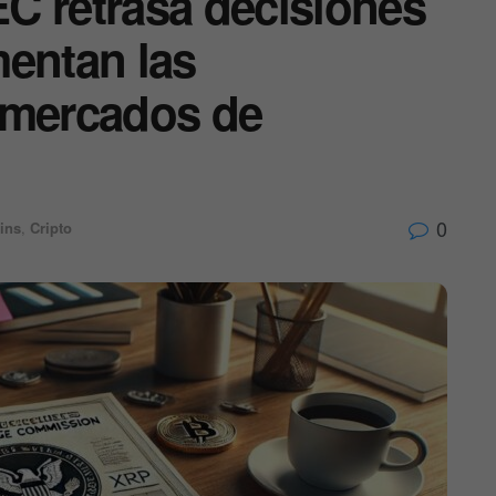
C retrasa decisiones
mentan las
 mercados de
0
ins
,
Cripto