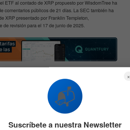
 el ETF al contado de XRP propuesto por WisdomTree ha
 de comentarios públicos de 21 días. La SEC también ha
 de XRP presentado por Franklin Templeton,
e de revisión para el 17 de junio de 2025.
sobre ETFs aparecen casi a diario, los inversores buscan
 próximamente. Es aquí donde cobra relevancia la
rket
, cuyas probabilidades proyectan un escenario
📬
ipales nombres del ecosistema cripto.
ilidades juegan a favor de los
Suscríbete a nuestra Newsletter