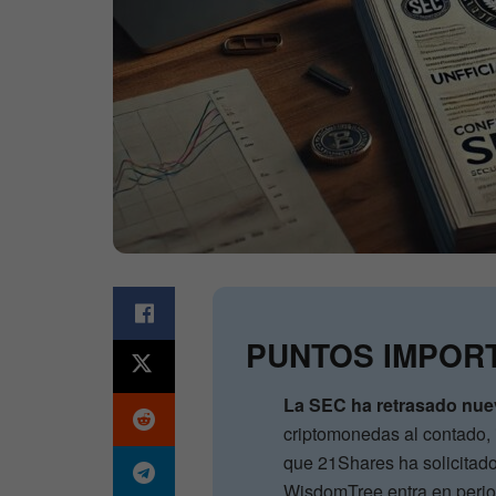
PUNTOS IMPOR
La SEC ha retrasado nue
criptomonedas al contado,
que 21Shares ha solicitad
WisdomTree entra en perio