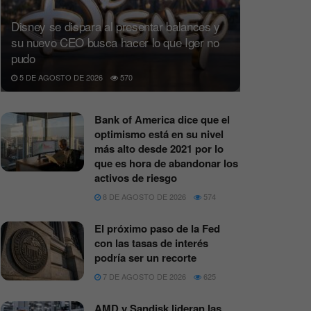
Disney se dispara al presentar balances y
su nuevo CEO busca hacer lo que Iger no
pudo
5 DE AGOSTO DE 2026
570
Bank of America dice que el
optimismo está en su nivel
más alto desde 2021 por lo
que es hora de abandonar los
activos de riesgo
8 DE AGOSTO DE 2026
574
El próximo paso de la Fed
con las tasas de interés
podría ser un recorte
7 DE AGOSTO DE 2026
625
AMD y Sandisk lideran las