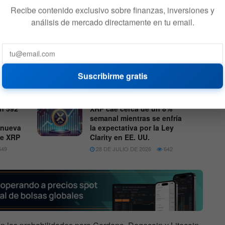
tes de Polymarket, cinco de las seis altcoins principales
Recibe contenido exclusivo sobre finanzas, inversiones y
rdano y Litecoin (LTC)— cuentan con más de un 68% de
análisis de mercado directamente en tu email.
ión de un ETF al contado en 2025. XRP lidera con una
erca por Solana, mientras que Dogecoin registra la menor
n 68%.
Suscribirme gratis
on 592
XRP cae cerca de un 8%
semanal mientras se enfría
 nueva
la expectativa por la Ley
de XRP
Clarity en EE. UU.
49
28 DE JULIO DE 2026
642