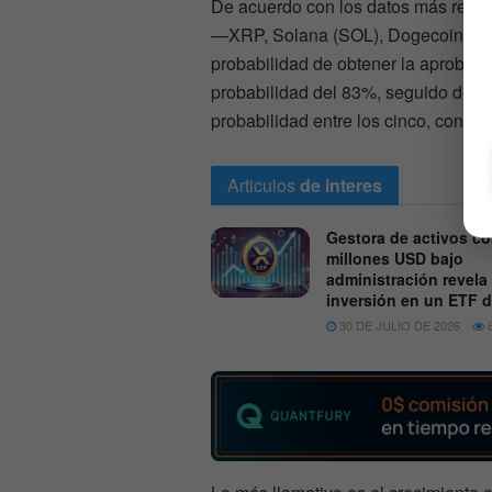
De acuerdo con los datos más recien
—XRP, Solana (SOL), Dogecoin, Ca
probabilidad de obtener la aprobac
probabilidad del 83%, seguido de c
probabilidad entre los cinco, con u
Articulos
de interes
Gestora de activos c
millones USD bajo
administración revela
inversión en un ETF 
30 DE JULIO DE 2026
6