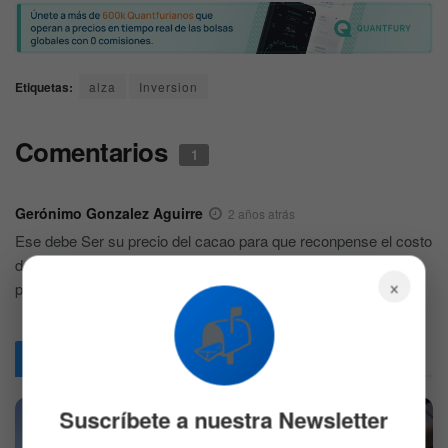
Etiquetas:
alza
Inversion
Comentarios
1
Gerónimo Gonzalez Aguirre
2 años atrás
Ese debe Ser su precio del cacao para que reconpense el costo
de vida de lo contrario se cambiara por otra plantación como la
×
palma aceitera y el arroz
📬
Articulos
Relacionados
Suscríbete a nuestra Newsletter