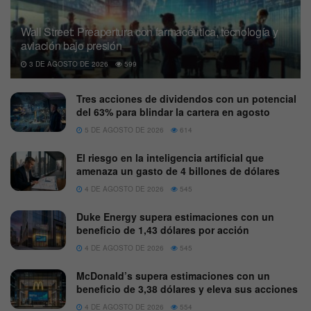
Wall Street: Preapertura con farmacéutica, tecnología y
aviación bajo presión
3 DE AGOSTO DE 2026
599
Tres acciones de dividendos con un potencial
del 63% para blindar la cartera en agosto
5 DE AGOSTO DE 2026
614
El riesgo en la inteligencia artificial que
amenaza un gasto de 4 billones de dólares
4 DE AGOSTO DE 2026
545
Duke Energy supera estimaciones con un
beneficio de 1,43 dólares por acción
4 DE AGOSTO DE 2026
545
McDonald’s supera estimaciones con un
beneficio de 3,38 dólares y eleva sus acciones
4 DE AGOSTO DE 2026
554