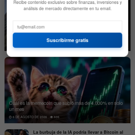
Recibe contenido exclusivo sobre finanzas, inversiones y
análisis de mercado directamente en tu email.
BlackRock decidió vender Bitcoin: ¿Qué compró en su
lugar?
Suscribirme gratis
7 DE AGOSTO DE 2026
696
Cuál es la memecoin que subió más de 4.000% en solo
un mes
6 DE AGOSTO DE 2026
636
La burbuja de la IA podría llevar a Bitcoin al