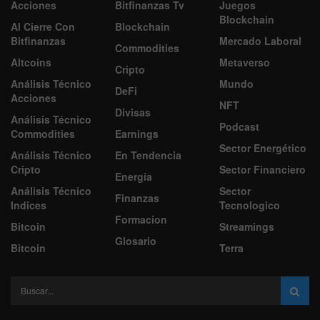
Acciones
Bitfinanzas Tv
Juegos
Blockchain
Al Cierre Con
Blockchain
Bitfinanzas
Mercado Laboral
Commodities
Altcoins
Metaverso
Cripto
Análisis Técnico
Mundo
DeFi
Acciones
NFT
Divisas
Análisis Técnico
Podcast
Commodities
Earnings
Sector Energético
Análisis Técnico
En Tendencia
Cripto
Sector Financiero
Energía
Análisis Técnico
Sector
Finanzas
Indices
Tecnologico
Formacion
Bitcoin
Streamings
Glosario
Bitcoin
Terra