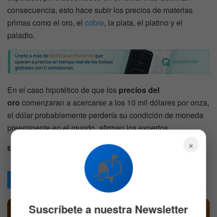
consecuencia, esto hace subir los precios de materias
primas como el oro, el
cobre
, la plata, el platino y el
paladio.
En el caso hipotético de que los
precios del
oro
comenzaran a acercarse a los 10 mil dólares por onza,
el dólar probablemente perdería su condición de moneda
preeminente en el mundo, afirman los expertos.
×
Etiquetas:
Commodities
Oro
📬
Articulos
Relacionados
Suscríbete a nuestra Newsletter