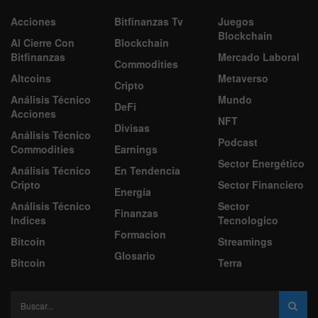
Acciones
Bitfinanzas Tv
Juegos
Blockchain
Al Cierre Con
Blockchain
Bitfinanzas
Mercado Laboral
Commodities
Altcoins
Metaverso
Cripto
Análisis Técnico
Mundo
DeFi
Acciones
NFT
Divisas
Análisis Técnico
Podcast
Commodities
Earnings
Sector Energético
Análisis Técnico
En Tendencia
Cripto
Sector Financiero
Energía
Análisis Técnico
Sector
Finanzas
Indices
Tecnologico
Formacion
Bitcoin
Streamings
Glosario
Bitcoin
Terra