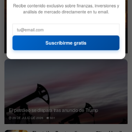
Recibe contenido exclusivo sobre finanzas, inversiones y
análisis de mercado directamente en tu email.
El oro vuelve a brillar: los motivos detrás de la subida de
su precio
Suscribirme gratis
6 DE AGOSTO DE 2026
644
El petróleo se dispara tras anuncio de Trump
29 DE JULIO DE 2026
601