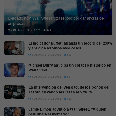
Mercado hoy: Wall Street roza récord por ganancias de
empresas
4 DE AGOSTO DE 2026
545
El indicador Buffett alcanza un récord del 230%
y anticipa retornos mediocres
3 DE AGOSTO DE 2026
583
Michael Burry anticipa un colapso histórico en
Wall Street
5 DE AGOSTO DE 2026
831
La intervención del yen sacude los bonos del
Tesoro elevando las tasas al 5,265%
1 DE AGOSTO DE 2026
632
Jamie Dimon advirtió a Wall Street: “Alguien
perturbará el mercado”