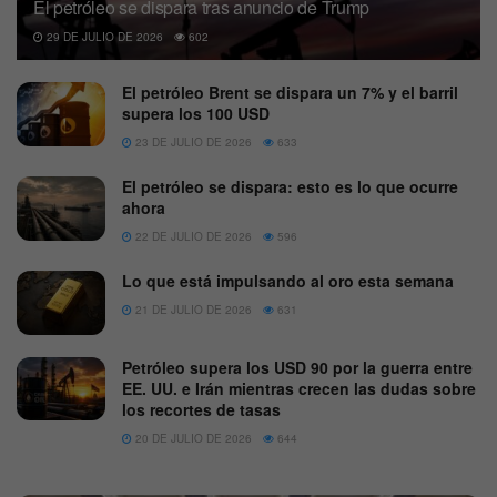
El petróleo se dispara tras anuncio de Trump
29 DE JULIO DE 2026
602
El petróleo Brent se dispara un 7% y el barril
supera los 100 USD
23 DE JULIO DE 2026
633
El petróleo se dispara: esto es lo que ocurre
ahora
22 DE JULIO DE 2026
596
Lo que está impulsando al oro esta semana
21 DE JULIO DE 2026
631
Petróleo supera los USD 90 por la guerra entre
EE. UU. e Irán mientras crecen las dudas sobre
los recortes de tasas
20 DE JULIO DE 2026
644