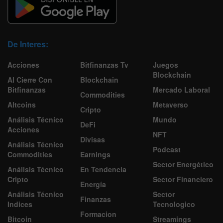
De Interes:
Acciones
Bitfinanzas Tv
Juegos
Blockchain
Al Cierre Con
Blockchain
Bitfinanzas
Mercado Laboral
Commodities
Altcoins
Metaverso
Cripto
Análisis Técnico
Mundo
DeFi
Acciones
NFT
Divisas
Análisis Técnico
Podcast
Commodities
Earnings
Sector Energético
Análisis Técnico
En Tendencia
Cripto
Sector Financiero
Energía
Análisis Técnico
Sector
Finanzas
Indices
Tecnologico
Formacion
Bitcoin
Streamings