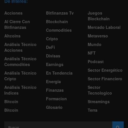
De Interes:
Acciones
Bitfinanzas Tv
Juegos
Blockchain
Al Cierre Con
Blockchain
Bitfinanzas
Mercado Laboral
Commodities
Altcoins
Metaverso
Cripto
Análisis Técnico
Mundo
DeFi
Acciones
NFT
Divisas
Análisis Técnico
Podcast
Commodities
Earnings
Sector Energético
Análisis Técnico
En Tendencia
Cripto
Sector Financiero
Energía
Análisis Técnico
Sector
Finanzas
Indices
Tecnologico
Formacion
Bitcoin
Streamings
Glosario
Bitcoin
Terra