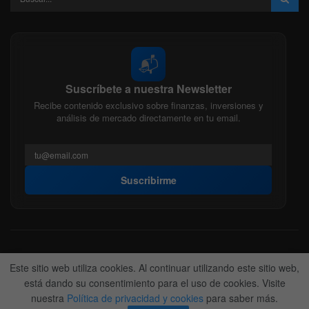
📬
Suscríbete a nuestra Newsletter
Recibe contenido exclusivo sobre finanzas, inversiones y
análisis de mercado directamente en tu email.
Suscribirme
Acerca de nosotros
Politica Editorial
Nuestro Equipo
Este sitio web utiliza cookies. Al continuar utilizando este sitio web,
Contactanos
Anunciate
está dando su consentimiento para el uso de cookies. Visite
nuestra
Política de privacidad y cookies
para saber más.
© 2022-2026
BitFinanzas
- Hecho por
Team DM. 😎