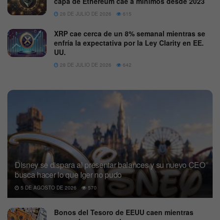
capa de Ethereum cae a mínimos desde 2023
28 DE JULIO DE 2026
615
XRP cae cerca de un 8% semanal mientras se
enfría la expectativa por la Ley Clarity en EE.
UU.
28 DE JULIO DE 2026
642
Disney se dispara al presentar balances y su nuevo CEO
busca hacer lo que Iger no pudo
5 DE AGOSTO DE 2026
570
Bonos del Tesoro de EEUU caen mientras