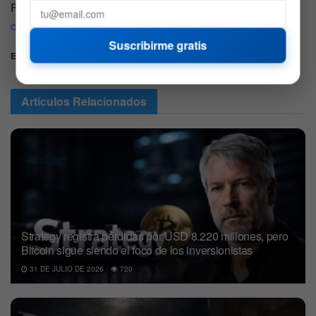
Fuente:
https://emurgo.io/blog/emurgo-releases-oracle-
core-for-developers
Suscribirme gratis
Etiquetas:
cardano
oracle
pools de oracle
Articulos
Relacionados
Strategy registra pérdidas por USD 8.220 millones, pero
Bitcoin sigue siendo el foco de los inversionistas
31 DE JULIO DE 2026
720