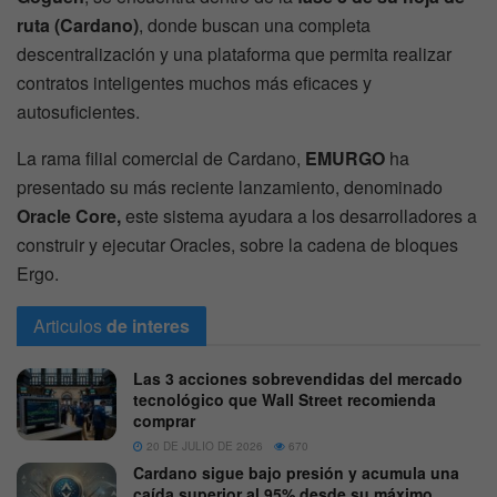
ruta (Cardano)
, donde buscan una completa
descentralización y una plataforma que permita realizar
contratos inteligentes muchos más eficaces y
autosuficientes.
La rama filial comercial de Cardano,
EMURGO
ha
presentado su más reciente lanzamiento, denominado
Oracle Core,
este sistema ayudara a los desarrolladores a
construir y ejecutar Oracles, sobre la cadena de bloques
Ergo.
Articulos
de interes
Las 3 acciones sobrevendidas del mercado
tecnológico que Wall Street recomienda
comprar
20 DE JULIO DE 2026
670
Cardano sigue bajo presión y acumula una
caída superior al 95% desde su máximo