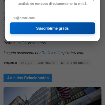
Asimismo, empresas como la canadiense
Upstream Data
análisis de mercado directamente en tu email.
Inc.
, también han venido promoviendo el aprovechamiento
de excedentes de gas natural para la minería de Bitcoin.
Cabe destacar que Upstream Data cuenta con centros de
datos en Texas, Wyoming, Alberta y Saskatchewan, y entre
Suscribirme gratis
sus clientes se encuentran empresas energéticas, como:
WestLake Energy, Canadian Natural, International
Petroleum Oil, entre otros.
Imagen destacada por
Ratfink1973
/ pixabay.com
Etiquetas:
Energía
Gas Natural
Minería de Bitcoin
Articulos
Relacionados