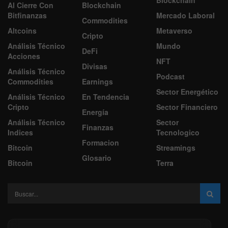
Blockchain
Al Cierre Con
Blockchain
Bitfinanzas
Mercado Laboral
Commodities
Altcoins
Metaverso
Cripto
Análisis Técnico
Mundo
DeFi
Acciones
NFT
Divisas
Análisis Técnico
Podcast
Commodities
Earnings
Sector Energético
Análisis Técnico
En Tendencia
Cripto
Sector Financiero
Energía
Análisis Técnico
Sector
Finanzas
Indices
Tecnologico
Formacion
Bitcoin
Streamings
Glosario
Bitcoin
Terra