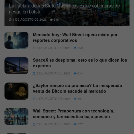
La fractura de las Siete Magníficas exige coberturas de
riesgo en bolsa
4 DE AGOSTO DE 2026
548
Mercado hoy: Wall Street opera mixto por
reportes corporativos
6 DE AGOSTO DE 2026
559
SpaceX se desploma: esto es lo que dicen los
expertos
5 DE AGOSTO DE 2026
614
¿Saylor rompió su promesa? La inesperada
venta de Bitcoin sacude al mercado
3 DE AGOSTO DE 2026
591
Wall Street: Preapertura con tecnología,
consumo y farmacéutica bajo presión
6 DE AGOSTO DE 2026
577