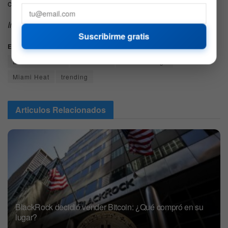
cuenta.
Imagen destacada por
Markus Spiske
/ pexels.com
Suscribirme gratis
Etiquetas:
Baloncesto
Casa de cambio de criptomonedas
Estados Unidos
FTX Arena
FTX Exchange
Miami Heat
trending
Articulos
Relacionados
BlackRock decidió vender Bitcoin: ¿Qué compró en su
lugar?