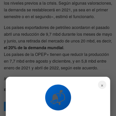
los niveles previos a la crisis. Según algunas valoraciones,
la demanda se restablecerá en 2021, ya sea en el primer
semestre o en el segundo», estimó el funcionario.
Los países exportadores de petróleo acordaron el pasado
abril una reducción de 9,7 mbd durante los meses de mayo
y junio, una retirada del mercado de unos 20 mbd, es decir,
el 20% de la demanda mundial
.
Los países de la OPEP+ tienen que reducir la producción
en 7,7 mbd entre agosto y diciembre, y en 5,8 mbd entre
enero de 2021 y abril de 2022, según este acuerdo.
Información aportada por agencias AFP y EFE
×
Etiquetas:
Estados Unidos
Petróleo
Rusia
📬
Articulos
Relacionados