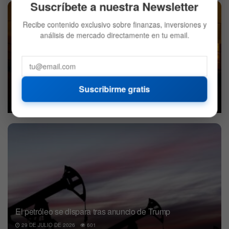
Suscríbete a nuestra Newsletter
Recibe contenido exclusivo sobre finanzas, inversiones y
análisis de mercado directamente en tu email.
El oro vuelve a brillar: los motivos detrás de la subida de
su precio
Suscribirme gratis
6 DE AGOSTO DE 2026
614
El petróleo se dispara tras anuncio de Trump
29 DE JULIO DE 2026
601