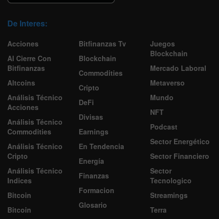
De Interes:
Acciones
Bitfinanzas Tv
Juegos
Blockchain
Al Cierre Con
Blockchain
Bitfinanzas
Mercado Laboral
Commodities
Altcoins
Metaverso
Cripto
Análisis Técnico
Mundo
DeFi
Acciones
NFT
Divisas
Análisis Técnico
Podcast
Commodities
Earnings
Sector Energético
Análisis Técnico
En Tendencia
Cripto
Sector Financiero
Energía
Análisis Técnico
Sector
Finanzas
Indices
Tecnologico
Formacion
Bitcoin
Streamings
Glosario
Bitcoin
Terra