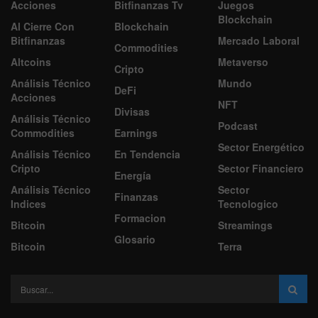
Acciones
Bitfinanzas Tv
Juegos
Blockchain
Al Cierre Con
Blockchain
Bitfinanzas
Mercado Laboral
Commodities
Altcoins
Metaverso
Cripto
Análisis Técnico
Mundo
DeFi
Acciones
NFT
Divisas
Análisis Técnico
Podcast
Commodities
Earnings
Sector Energético
Análisis Técnico
En Tendencia
Cripto
Sector Financiero
Energía
Análisis Técnico
Sector
Finanzas
Indices
Tecnologico
Formacion
Bitcoin
Streamings
Glosario
Bitcoin
Terra