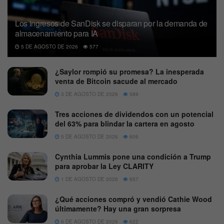
Los ingresos de SanDisk se disparan por la demanda de
almacenamiento para IA
5 DE AGOSTO DE 2026
577
¿Saylor rompió su promesa? La inesperada
venta de Bitcoin sacude al mercado
3 DE AGOSTO DE 2026
589
Tres acciones de dividendos con un potencial
del 63% para blindar la cartera en agosto
5 DE AGOSTO DE 2026
606
Cynthia Lummis pone una condición a Trump
para aprobar la Ley CLARITY
1 DE AGOSTO DE 2026
657
¿Qué acciones compró y vendió Cathie Wood
últimamente? Hay una gran sorpresa
6 DE AGOSTO DE 2026
622