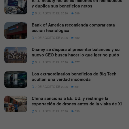
E.l.f. Beauty recibe 50 millones en reembolsos
y duplica sus beneficios netos
5 DE AGOSTO DE 2026
589
Bank of America recomienda comprar esta
acción tecnológica
4 DE AGOSTO DE 2026
682
Disney se dispara al presentar balances y su
nuevo CEO busca hacer lo que Iger no pudo
5 DE AGOSTO DE 2026
577
Los extraordinarios beneficios de Big Tech
ocultan una verdad incómoda
7 DE AGOSTO DE 2026
581
China sanciona a EE. UU. y restringe la
exportación de drones antes de la visita de Xi
5 DE AGOSTO DE 2026
550