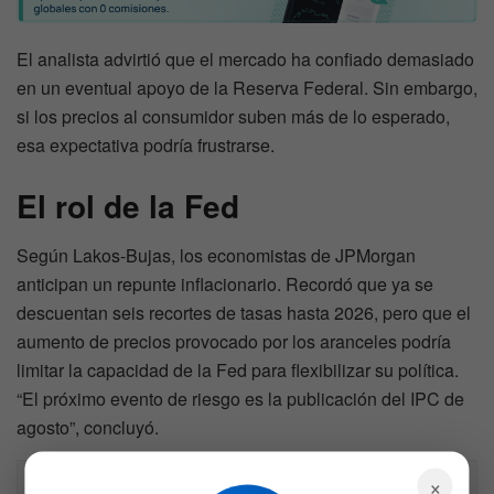
El analista advirtió que el mercado ha confiado demasiado
en un eventual apoyo de la Reserva Federal. Sin embargo,
si los precios al consumidor suben más de lo esperado,
esa expectativa podría frustrarse.
El rol de la Fed
Según Lakos-Bujas, los economistas de JPMorgan
anticipan un repunte inflacionario. Recordó que ya se
descuentan seis recortes de tasas hasta 2026, pero que el
aumento de precios provocado por los aranceles podría
limitar la capacidad de la Fed para flexibilizar su política.
“El próximo evento de riesgo es la publicación del IPC de
agosto”, concluyó.
×
Descargo de responsabilidad: Toda la información 