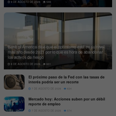
9 DE AGOSTO DE 2026
546
Bank of America dice que el optimismo está en su nivel
más alto desde 2021 por lo que es hora de abandonar
los activos de riesgo
8 DE AGOSTO DE 2026
601
El próximo paso de la Fed con las tasas de
interés podría ser un recorte
7 DE AGOSTO DE 2026
634
Mercado hoy: Acciones suben por un débil
reporte de empleo
7 DE AGOSTO DE 2026
574