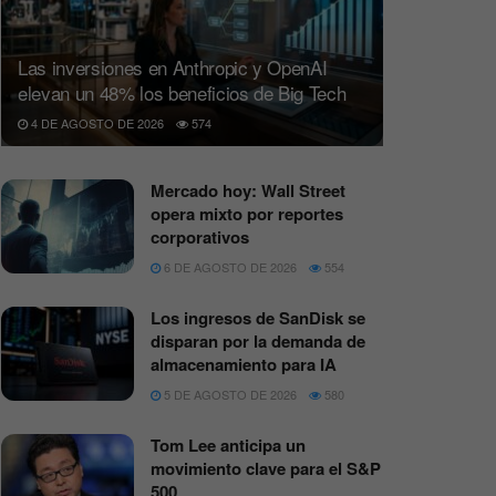
Las inversiones en Anthropic y OpenAI
elevan un 48% los beneficios de Big Tech
4 DE AGOSTO DE 2026
574
Mercado hoy: Wall Street
opera mixto por reportes
corporativos
6 DE AGOSTO DE 2026
554
Los ingresos de SanDisk se
disparan por la demanda de
almacenamiento para IA
5 DE AGOSTO DE 2026
580
Tom Lee anticipa un
movimiento clave para el S&P
500