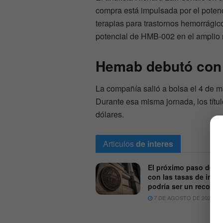
compra está impulsada por el poten
terapias para trastornos hemorrágico
potencial de HMB-002 en el amplio
Hemab debutó con f
La compañía salió a bolsa el 4 de ma
Durante esa misma jornada, los títu
dólares.
Articulos
de interes
El próximo paso de la
con las tasas de inter
podría ser un recorte
7 DE AGOSTO DE 2026