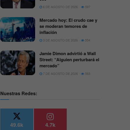
6 DE AGOSTO DE 2026
597
Mercado hoy: El crudo cae y
se moderan temores de
inflación
3 DE AGOSTO DE 2026
554
Jamie Dimon advirtió a Wall
Street: “Alguien perturbará el
mercado”
7 DE AGOSTO DE 2026
563
Nuestras Redes:
49.6k
4.7k