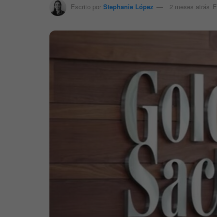
Escrito por
Stephanie López
2 meses atrás
E