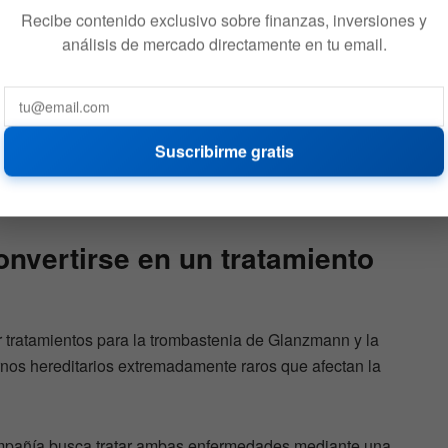
Recibe contenido exclusivo sobre finanzas, inversiones y
análisis de mercado directamente en tu email.
ntenido operando en un rango de entre 23 dólares y 29
ubieron cerca de 7%, hasta alrededor de 27.75 dólares,
Suscribirme gratis
ras firmas de Wall Street emitieran recomendaciones
nvertirse en un tratamiento
 tratamientos para la trombastenia de Glanzmann y la
tornos hereditarios extremadamente raros que afectan la
mpañía busca tratar ambas enfermedades mediante una