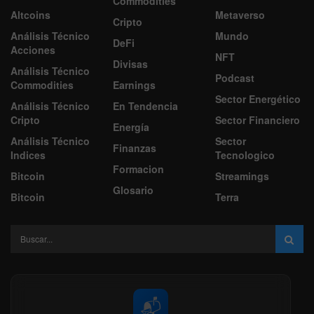
Commodities
Altcoins
Metaverso
Cripto
Análisis Técnico
Mundo
DeFi
Acciones
NFT
Divisas
Análisis Técnico
Podcast
Commodities
Earnings
Sector Energético
Análisis Técnico
En Tendencia
Cripto
Sector Financiero
Energía
Análisis Técnico
Sector
Finanzas
Indices
Tecnologico
Formacion
Bitcoin
Streamings
Glosario
Bitcoin
Terra
📬