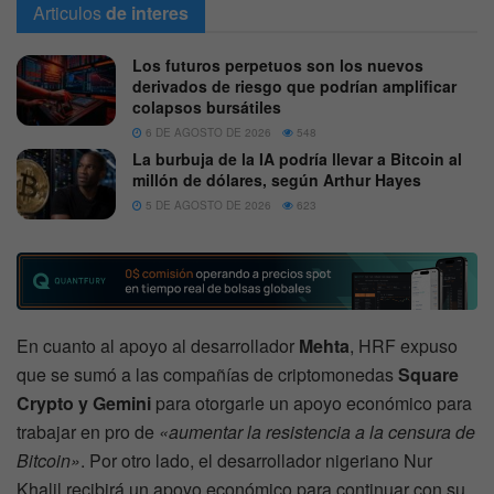
Articulos
de interes
Los futuros perpetuos son los nuevos
derivados de riesgo que podrían amplificar
colapsos bursátiles
6 DE AGOSTO DE 2026
548
La burbuja de la IA podría llevar a Bitcoin al
millón de dólares, según Arthur Hayes
5 DE AGOSTO DE 2026
623
En cuanto al apoyo al desarrollador
Mehta
, HRF expuso
que se sumó a las compañías de criptomonedas
Square
Crypto y Gemini
para otorgarle un apoyo económico para
trabajar en pro de
«aumentar la resistencia a la censura de
Bitcoin»
. Por otro lado, el desarrollador nigeriano Nur
Khalil recibirá un apoyo económico para continuar con su