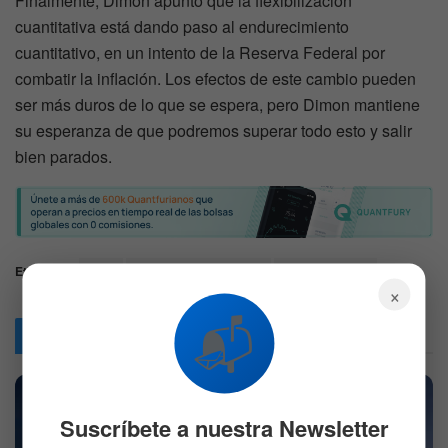
Finalmente, Dimon apuntó que la flexibilización
cuantitativa está dando paso al endurecimiento
cuantitativo, en un intento de la Reserva Federal por
combatir la inflación. Los efectos de este cambio pueden
ser más duros de lo que se espera, pero Dimon mantiene
su esperanza de que podremos superar todo esto y salir
bien parados.
Etiquetas:
Fed
Inflacion en EE.UU.
Jamie Dimon
×
📬
Articulos
Relacionados
Suscríbete a nuestra Newsletter