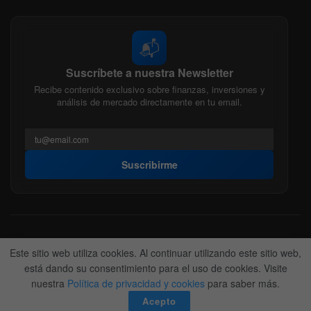
📬
Suscríbete a nuestra Newsletter
Recibe contenido exclusivo sobre finanzas, inversiones y
análisis de mercado directamente en tu email.
Suscribirme
Acerca de nosotros
Politica Editorial
Nuestro Equipo
Este sitio web utiliza cookies. Al continuar utilizando este sitio web,
Contactanos
Anunciate
está dando su consentimiento para el uso de cookies. Visite
nuestra
Política de privacidad y cookies
para saber más.
© 2022-2026
BitFinanzas
- Hecho por
Team DM. 😎
Acepto