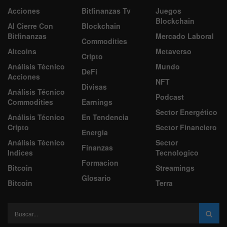
Acciones
Bitfinanzas Tv
Juegos
Blockchain
Al Cierre Con
Blockchain
Bitfinanzas
Mercado Laboral
Commodities
Altcoins
Metaverso
Cripto
Análisis Técnico
Mundo
DeFi
Acciones
NFT
Divisas
Análisis Técnico
Podcast
Commodities
Earnings
Sector Energético
Análisis Técnico
En Tendencia
Cripto
Sector Financiero
Energía
Análisis Técnico
Sector
Finanzas
Indices
Tecnologico
Formacion
Bitcoin
Streamings
Glosario
Bitcoin
Terra