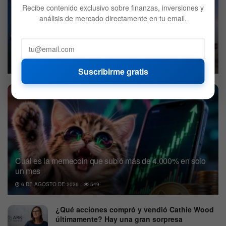
Recibe contenido exclusivo sobre finanzas, inversiones y
análisis de mercado directamente en tu email.
SpaceX podría sufrir más presión al liberarse el primer
lote de acciones desde su debut
6 DE AGOSTO DE 2026
536
Suscribirme gratis
Cuál es la memecoin que subió más de 4.000% en solo
un mes
6 DE AGOSTO DE 2026
549
¿Qué acciones compró y vendió Cathie Wood
últimamente? Hay una gran sorpresa