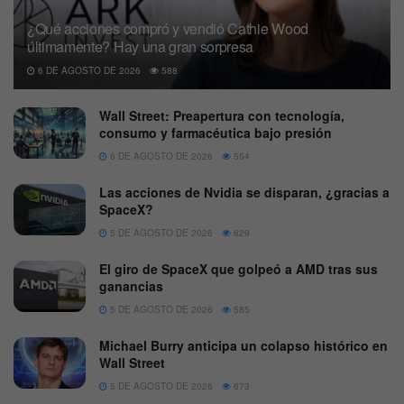
¿Qué acciones compró y vendió Cathie Wood
últimamente? Hay una gran sorpresa
6 DE AGOSTO DE 2026
588
Wall Street: Preapertura con tecnología,
consumo y farmacéutica bajo presión
6 DE AGOSTO DE 2026
554
Las acciones de Nvidia se disparan, ¿gracias a
SpaceX?
5 DE AGOSTO DE 2026
629
El giro de SpaceX que golpeó a AMD tras sus
ganancias
5 DE AGOSTO DE 2026
585
Michael Burry anticipa un colapso histórico en
Wall Street
5 DE AGOSTO DE 2026
673