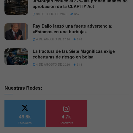
JPMorgan reduce al 37% las probabilidades de
aprobación de la CLARITY Act
30 DE JULIO DE 2026
657
Ray Dalio lanzó una fuerte advertencia:
«Estamos en una burbuja»
4 DE AGOSTO DE 2026
648
La fractura de las Siete Magníficas exige
coberturas de riesgo en bolsa
4 DE AGOSTO DE 2026
543
Nuestras Redes:
49.6k
4.7k
Followers
Followers