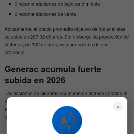
0 recomendaciones de bajo rendimiento
0 recomendaciones de venta
Actualmente, el precio promedio objetivo de los analistas
se ubica en 267.02 dólares. Sin embargo, la proyección de
Jefferies, de 302 dólares, está por encima de ese
promedio.
Generac acumula fuerte
subida en 2026
Las acciones de Generac acumulan un avance cercano al
82% en lo que va de 2026, impulsadas por el optimismo
×
alrededor de la infraestructura energética y la expansión
📬
global de los centros de datos.