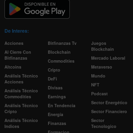
De Interes:
Acciones
Bitfinanzas Tv
Juegos
Blockchain
Al Cierre Con
Blockchain
Bitfinanzas
Mercado Laboral
Commodities
Altcoins
Metaverso
Cripto
Análisis Técnico
Mundo
DeFi
Acciones
NFT
Divisas
Análisis Técnico
Podcast
Commodities
Earnings
Sector Energético
Análisis Técnico
En Tendencia
Cripto
Sector Financiero
Energía
Análisis Técnico
Sector
Finanzas
Indices
Tecnologico
Formacion