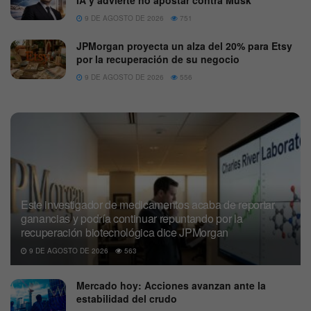
IA y advierte no apostar contra Musk
9 DE AGOSTO DE 2026
751
JPMorgan proyecta un alza del 20% para Etsy
por la recuperación de su negocio
9 DE AGOSTO DE 2026
556
Este investigador de medicamentos acaba de reportar
ganancias y podría continuar repuntando por la
recuperación biotecnológica dice JPMorgan
9 DE AGOSTO DE 2026
563
Mercado hoy: Acciones avanzan ante la
estabilidad del crudo