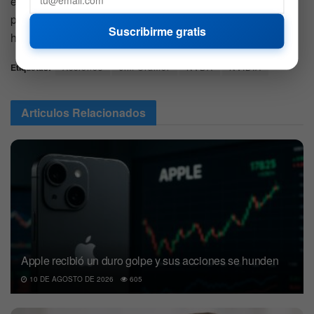
el anterior. Y esta vez, incluso Jim Cramer parece estar
preparándose para una reacción mucho más volátil de lo
Suscribirme gratis
habitual.
Etiquetas:
Acciones
Jim Cramer
NVDA
NVIDIA
Articulos
Relacionados
Apple recibió un duro golpe y sus acciones se hunden
10 DE AGOSTO DE 2026
605