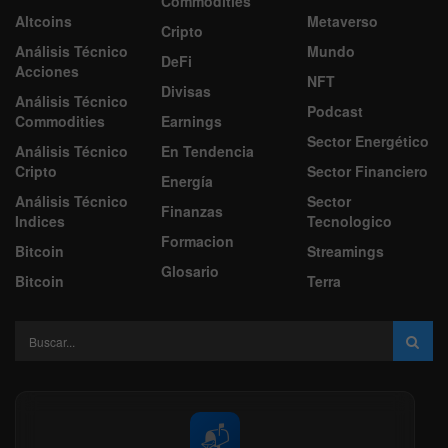
Commodities
Altcoins
Metaverso
Cripto
Análisis Técnico
Mundo
DeFi
Acciones
NFT
Divisas
Análisis Técnico
Podcast
Commodities
Earnings
Sector Energético
Análisis Técnico
En Tendencia
Cripto
Sector Financiero
Energía
Análisis Técnico
Sector
Finanzas
Indices
Tecnologico
Formacion
Bitcoin
Streamings
Glosario
Bitcoin
Terra
📬