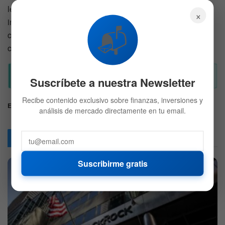
legal en curso entre la SEC y uno de los mayores
×
intercambios de criptomonedas del mundo, destacando el
📬
complejo panorama regulatorio que enfrentan las
compañías cripto en la actualidad.
Suscríbete a nuestra Newsletter
Recibe contenido exclusivo sobre finanzas, inversiones y
Etiquetas:
Binance
Caso
Estados Unidos
SEC
análisis de mercado directamente en tu email.
Articulos
Relacionados
Suscribirme gratis