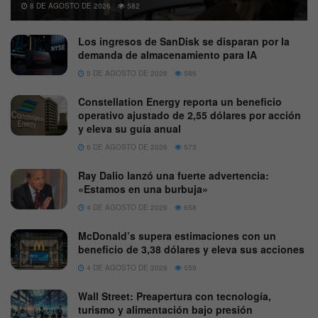
8 DE AGOSTO DE 2026
582
Los ingresos de SanDisk se disparan por la
demanda de almacenamiento para IA
5 DE AGOSTO DE 2026
586
Constellation Energy reporta un beneficio
operativo ajustado de 2,55 dólares por acción
y eleva su guía anual
6 DE AGOSTO DE 2026
573
Ray Dalio lanzó una fuerte advertencia:
«Estamos en una burbuja»
4 DE AGOSTO DE 2026
658
McDonald’s supera estimaciones con un
beneficio de 3,38 dólares y eleva sus acciones
4 DE AGOSTO DE 2026
559
Wall Street: Preapertura con tecnología,
turismo y alimentación bajo presión