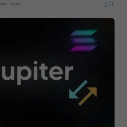
0
coins
,
Cripto