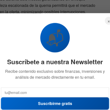
raleza escalonada de la quema permitirá que el mercado
n la oferta, minimizando posibles interrupciones.
Jupiter Exchange proporcionará actualizaciones
uema de tokens.
📬
d
 por el 95% de los votos, subraya el fuerte apoyo de la
 de tokens. Esto destaca la confianza de la comunidad
Suscríbete a nuestra Newsletter
ge y su compromiso con aumentar el valor de $JUP. La
equipo sigue el feedback de los poseedores de $JUP y
Recibe contenido exclusivo sobre finanzas, inversiones y
n el espacio de las criptomonedas, aumentando la
análisis de mercado directamente en tu email.
Suscribirme gratis
eno a
Jupiter y Ultimate Wallet se