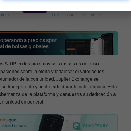
o y
unen para revolucionar el
comercio móvil en Solana
789
24 DE ABRIL DE 2024
1.2K
ns $JUP en los próximos seis meses es un paso
paciones sobre la oferta y fortalecer el valor de los
abrumador de la comunidad, Jupiter Exchange se
ue transparente y controlado durante este proceso. Esta
gobernanza de la plataforma y demuestra su dedicación a
 comunidad en general.