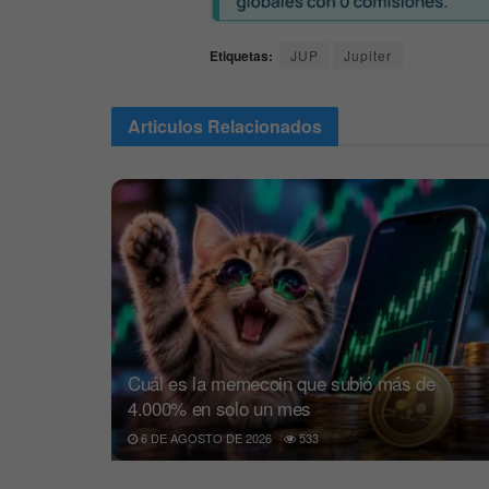
Etiquetas:
JUP
Jupiter
Articulos
Relacionados
Cuál es la memecoin que subió más de
4.000% en solo un mes
6 DE AGOSTO DE 2026
533