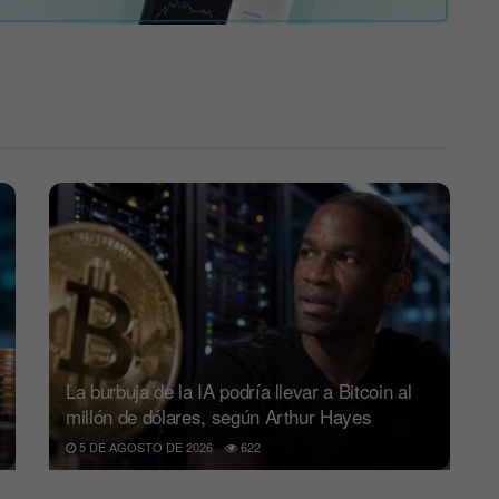
La burbuja de la IA podría llevar a Bitcoin al
millón de dólares, según Arthur Hayes
5 DE AGOSTO DE 2026
622