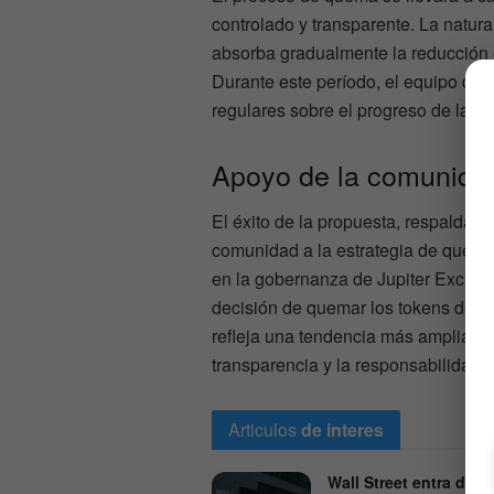
controlado y transparente. La natu
absorba gradualmente la reducción e
Durante este período, el equipo de 
regulares sobre el progreso de la q
Apoyo de la comunida
El éxito de la propuesta, respaldada
comunidad a la estrategia de quema
en la gobernanza de Jupiter Exchan
decisión de quemar los tokens del 
refleja una tendencia más amplia e
transparencia y la responsabilidad.
Articulos
de interes
Wall Street entra de ll