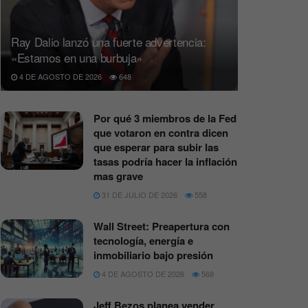
Ray Dalio lanzó una fuerte advertencia:
«Estamos en una burbuja»
4 DE AGOSTO DE 2026
648
Por qué 3 miembros de la Fed
que votaron en contra dicen
que esperar para subir las
tasas podría hacer la inflación
mas grave
31 DE JULIO DE 2026
558
Wall Street: Preapertura con
tecnología, energía e
inmobiliario bajo presión
4 DE AGOSTO DE 2026
568
Jeff Bezos planea vender