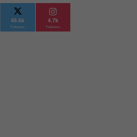
49.6k
4.7k
Followers
Followers