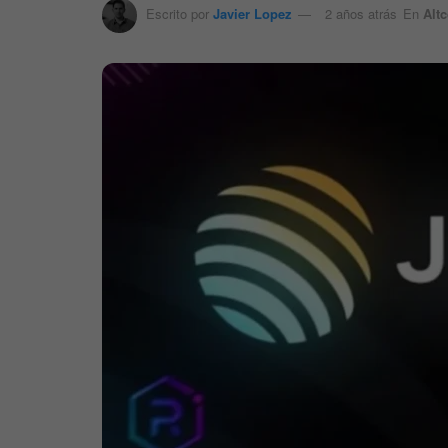
Escrito por
Javier Lopez
2 años atrás
En
Alt