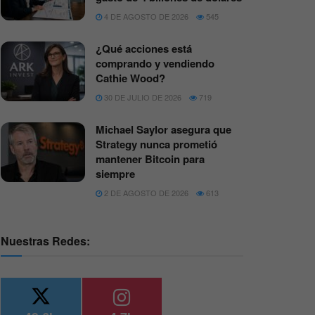
4 DE AGOSTO DE 2026
545
¿Qué acciones está
comprando y vendiendo
Cathie Wood?
30 DE JULIO DE 2026
719
Michael Saylor asegura que
Strategy nunca prometió
mantener Bitcoin para
siempre
2 DE AGOSTO DE 2026
613
Nuestras Redes: