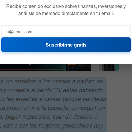
Recibe contenido exclusivo sobre finanzas, inversiones y
odos
¿Bitcoin puede caer a
análisis de mercado directamente en tu email.
el
50.000 USD? Este dato es el
que preocupa
580
3 DE AGOSTO DE 2026
618
Suscribirme gratis
s ‘no enseñes a los cerdos a cantar; es
 y molesta al cerdo.’ Si estás hablando
no les enseñes a cantar porque perderás
ía creen en ir a la escuela, conseguir un
ro, pagar impuestos, salir de deudas e
A; van a ser los mayores perdedores hoy