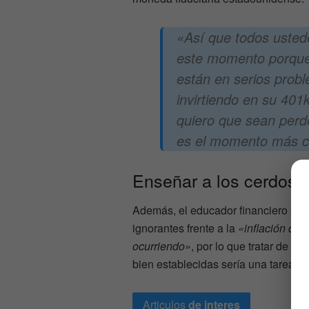
«Así que todos usted
este momento porque s
están en serios prob
invirtiendo en su 401
quiero que sean perd
es el momento más crí
Enseñar a los cerdos a
Además, el educador financiero se
ignorantes frente a la
«inflación des
ocurriendo»
, por lo que tratar de e
bien establecidas sería una tarea muy
Articulos
de interes