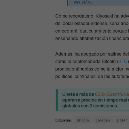
en día».
Como recordatorio, Kiyosaki ha adve
del dólar estadounidense, señalando
empeorará, particularmente porque 
enseñando alfabetización financiera
Además, ha abogado por salirse del di
como la criptomoneda Bitcoin (
BTC
promocionándolos como la mejor man
políticas ‘criminales’ de las autorid
Etiquetas:
Bitcoin
colapso
Dólar