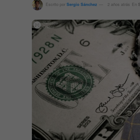
Escrito por
Sergio Sánchez
2 años atrás
En