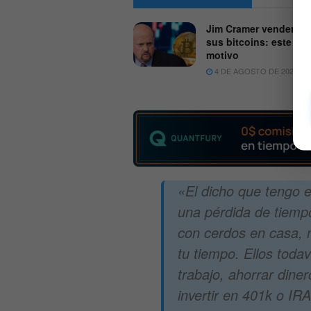
Jim Cramer venderá t
sus bitcoins: este es 
motivo
4 DE AGOSTO DE 2026
«El dicho que tengo e
una pérdida de tiempo
con cerdos en casa, 
tu tiempo. Ellos todav
trabajo, ahorrar dine
invertir en 401k o IR