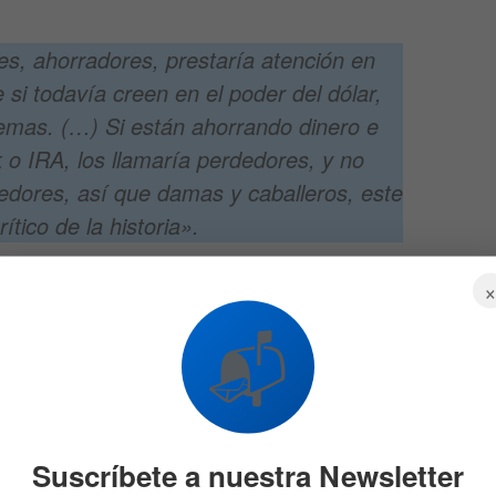
es, ahorradores, prestaría atención en
i todavía creen en el poder del dólar,
lemas. (…) Si están ahorrando dinero e
k o IRA, los llamaría perdedores, y no
edores, así que damas y caballeros, este
tico de la historia».
 cantar
📬
ñaló que muchas personas hoy en día siguen siendo
controlada y todas las cosas ridículas que están
ducarlos y lograr que cambien sus creencias y prácticas
 difícil o, en sus palabras:
Suscríbete a nuestra Newsletter