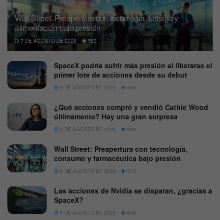
Wall Street: Preapertura con tecnología, turismo y
alimentación bajo presión
7 DE AGOSTO DE 2026
583
SpaceX podría sufrir más presión al liberarse el
primer lote de acciones desde su debut
6 DE AGOSTO DE 2026
665
¿Qué acciones compró y vendió Cathie Wood
últimamente? Hay una gran sorpresa
6 DE AGOSTO DE 2026
688
Wall Street: Preapertura con tecnología,
consumo y farmacéutica bajo presión
6 DE AGOSTO DE 2026
575
Las acciones de Nvidia se disparan, ¿gracias a
SpaceX?
5 DE AGOSTO DE 2026
648