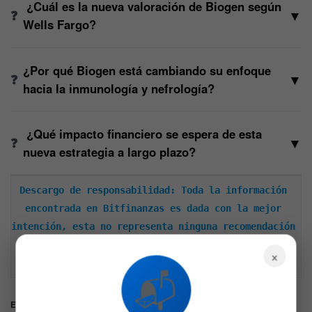
¿Cuál es la nueva valoración de Biogen según
▼
Wells Fargo?
¿Por qué Biogen está cambiando su enfoque
▼
hacia la inmunología y nefrología?
¿Qué impacto financiero se espera de esta
▼
nueva estrategia a largo plazo?
Descargo de responsabilidad: Toda la información 
encontrada en Bitfinanzas es dada con la mejor 
intención, esta no representa ninguna recomendación 
de inversión y es solo para fines informativos. 
×
Recuerda hacer siempre tu propia investigación.
📬
Etiquetas:
Acciones
Biogen
Wells Fargo