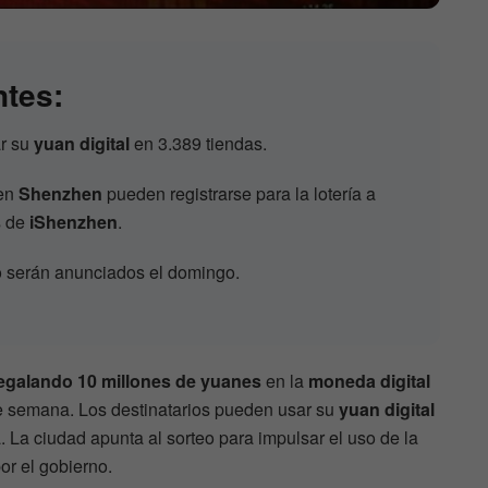
ntes:
ar su
yuan digital
en 3.389 tiendas.
 en
Shenzhen
pueden registrarse para la lotería a
s de
iShenzhen
.
o serán anunciados el domingo.
egalando 10 millones de yuanes
en la
moneda digital
 de semana. Los destinatarios pueden usar su
yuan digital
 La ciudad apunta al sorteo para impulsar el uso de la
r el gobierno.