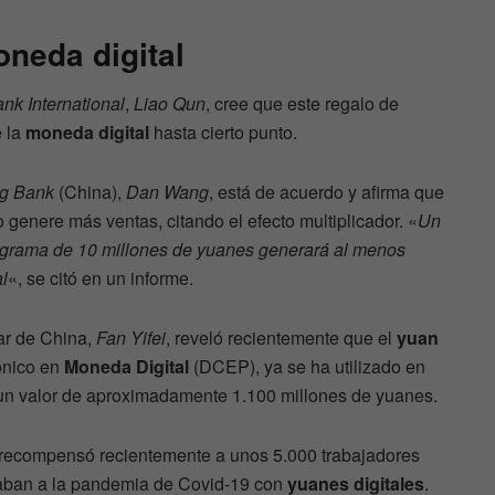
oneda digital
ank International
,
Liao Qun
, cree que este regalo de
e la
moneda digital
hasta cierto punto.
g Bank
(China),
Dan Wang
, está de acuerdo y afirma que
genere más ventas, citando el efecto multiplicador. «
Un
programa de 10 millones de yuanes generará al menos
l
«, se citó en un informe.
ar de China,
Fan Yifei
, reveló recientemente que el
yuan
ónico en
Moneda Digital
(DCEP), ya se ha utilizado en
 un valor de aproximadamente 1.100 millones de yuanes.
recompensó recientemente a unos 5.000 trabajadores
taban a la pandemia de Covid-19 con
yuanes digitales
.