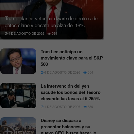
Trump planea vetar hardware de centros de
datos chino y desata un alza del 16%
4 DE AGOSTO DE 2026
589
Tom Lee anticipa un
movimiento clave para el S&P
500
6 DE AGOSTO DE 2026
554
La intervención del yen
sacude los bonos del Tesoro
elevando las tasas al 5,265%
1 DE AGOSTO DE 2026
630
Disney se dispara al
presentar balances y su
nuevo CEO busca hacer lo