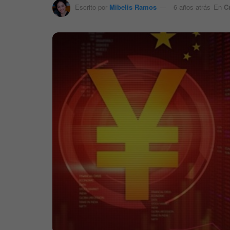
Escrito por
Mibelis Ramos
6 años atrás
En
C