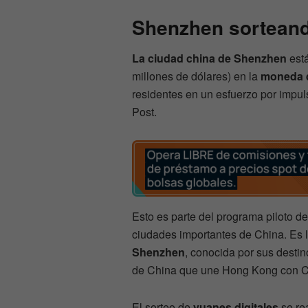
Shenzhen sorteand
La ciudad china de Shenzhen
está
millones de dólares) en la
moneda d
residentes en un esfuerzo por impul
Post.
Esto es parte del programa piloto d
ciudades importantes de China. Es 
Shenzhen
, conocida por sus desti
de China que une Hong Kong con Ch
El sorteo de
yuanes digitales
se rea