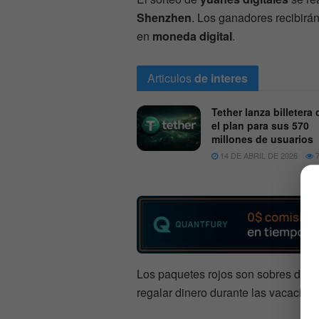
Shenzhen
. Los ganadores recibirán
en
moneda digital
.
Articulos
de interes
Tether lanza billetera o
el plan para sus 570
millones de usuarios
14 DE ABRIL DE 2026
7
Los paquetes rojos son sobres de re
regalar dinero durante las vacacion