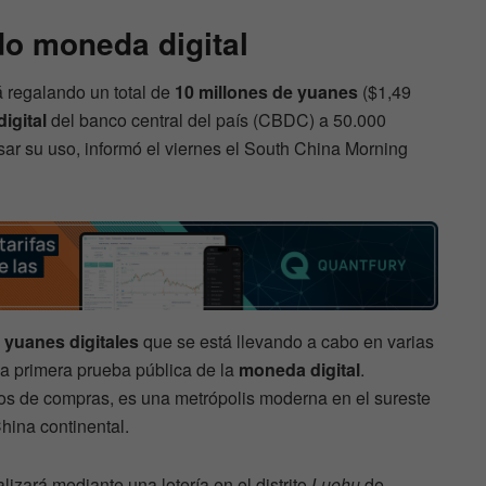
o moneda digital
 regalando un total de
10 millones de yuanes
($1,49
igital
del banco central del país (CBDC) a 50.000
sar su uso, informó el viernes el South China Morning
e
yuanes digitales
que se está llevando a cabo en varias
la primera prueba pública de la
moneda digital
.
nos de compras, es una metrópolis moderna en el sureste
ina continental.
lizará mediante una lotería en el distrito
Luohu
de