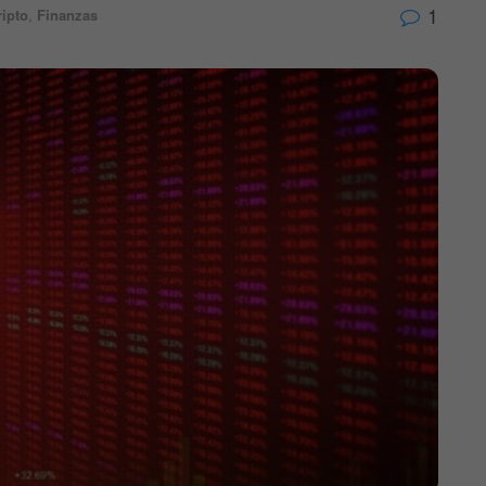
1
ripto
,
Finanzas