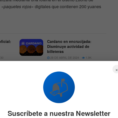
 «
paquetes rojos
» digitales que contienen 200 yuanes
ficial:
Cardano en encrucijada:
Disminuye actividad de
billeteras
30
28 DE ABRIL DE 2024
1.9K
📬
galo que se utilizan tradicionalmente en China para
es y ocasiones especiales.
Suscríbete a nuestra Newsletter