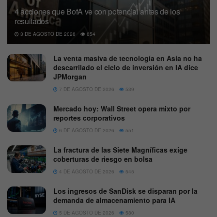
4 acciones que BofA ve con potencial antes de los
resultados
3 DE AGOSTO DE 2026
654
La venta masiva de tecnología en Asia no ha
descarrilado el ciclo de inversión en IA dice
JPMorgan
7 DE AGOSTO DE 2026
539
Mercado hoy: Wall Street opera mixto por
reportes corporativos
6 DE AGOSTO DE 2026
551
La fractura de las Siete Magníficas exige
coberturas de riesgo en bolsa
4 DE AGOSTO DE 2026
545
Los ingresos de SanDisk se disparan por la
demanda de almacenamiento para IA
5 DE AGOSTO DE 2026
580