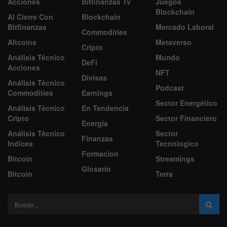
Acciones
Bitfinanzas Tv
Juegos
Blockchain
Al Cierre Con
Blockchain
Bitfinanzas
Mercado Laboral
Commodities
Altcoins
Metaverso
Cripto
Análisis Técnico
Mundo
DeFi
Acciones
NFT
Divisas
Análisis Técnico
Podcast
Commodities
Earnings
Sector Energético
Análisis Técnico
En Tendencia
Cripto
Sector Financiero
Energía
Análisis Técnico
Sector
Finanzas
Indices
Tecnologico
Formacion
Bitcoin
Streamings
Glosario
Bitcoin
Terra