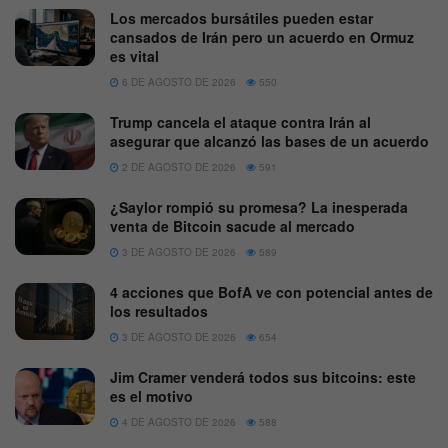
Los mercados bursátiles pueden estar
cansados de Irán pero un acuerdo en Ormuz
es vital
6 DE AGOSTO DE 2026
550
Trump cancela el ataque contra Irán al
asegurar que alcanzó las bases de un acuerdo
2 DE AGOSTO DE 2026
591
¿Saylor rompió su promesa? La inesperada
venta de Bitcoin sacude al mercado
3 DE AGOSTO DE 2026
589
4 acciones que BofA ve con potencial antes de
los resultados
3 DE AGOSTO DE 2026
654
Jim Cramer venderá todos sus bitcoins: este
es el motivo
4 DE AGOSTO DE 2026
588