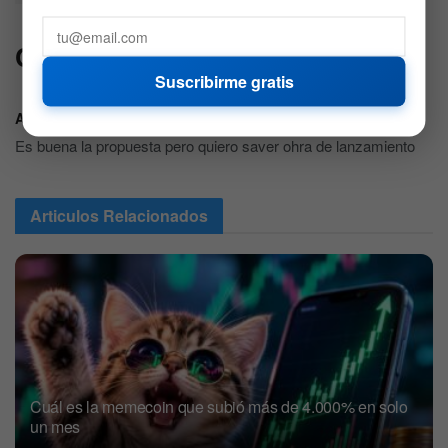
Comentarios
1
Suscribirme gratis
Andres felipe galeano
4 años atrás
Es buena la propuesta pero quiero saver ohra de lanzamiento
Articulos
Relacionados
Cuál es la memecoin que subió más de 4.000% en solo
un mes