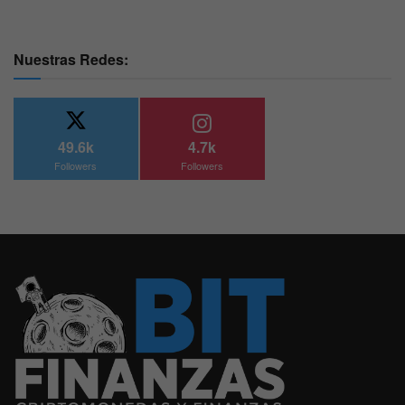
Nuestras Redes:
49.6k
4.7k
Followers
Followers