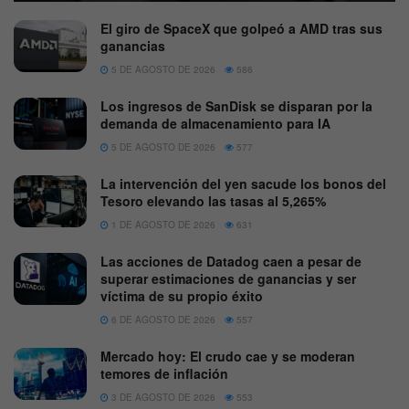
El giro de SpaceX que golpeó a AMD tras sus
ganancias
5 DE AGOSTO DE 2026
586
Los ingresos de SanDisk se disparan por la
demanda de almacenamiento para IA
5 DE AGOSTO DE 2026
577
La intervención del yen sacude los bonos del
Tesoro elevando las tasas al 5,265%
1 DE AGOSTO DE 2026
631
Las acciones de Datadog caen a pesar de
superar estimaciones de ganancias y ser
víctima de su propio éxito
6 DE AGOSTO DE 2026
557
Mercado hoy: El crudo cae y se moderan
temores de inflación
3 DE AGOSTO DE 2026
553