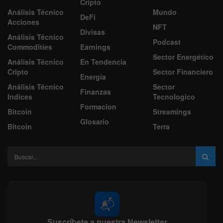
Cripto
Análisis Técnico
Mundo
DeFi
Acciones
NFT
Divisas
Análisis Técnico
Podcast
Commodities
Earnings
Sector Energético
Análisis Técnico
En Tendencia
Cripto
Sector Financiero
Energía
Análisis Técnico
Sector
Finanzas
Indices
Tecnologico
Formacion
Bitcoin
Streamings
Glosario
Bitcoin
Terra
📬
Suscríbete a nuestra Newsletter