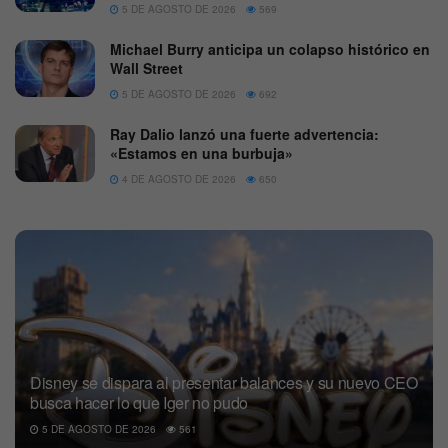
5 DE AGOSTO DE 2026
569
Michael Burry anticipa un colapso histórico en
Wall Street
5 DE AGOSTO DE 2026
692
Ray Dalio lanzó una fuerte advertencia:
«Estamos en una burbuja»
4 DE AGOSTO DE 2026
650
Disney se dispara al presentar balances y su nuevo CEO
busca hacer lo que Iger no pudo
5 DE AGOSTO DE 2026
561