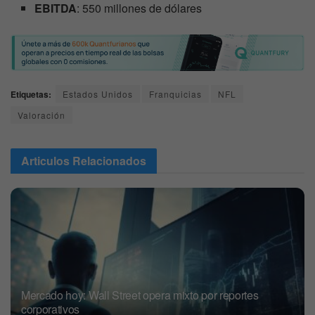
EBITDA
: 550 millones de dólares
Etiquetas:
Estados Unidos
Franquicias
NFL
Valoración
Articulos
Relacionados
Mercado hoy: Wall Street opera mixto por reportes
corporativos