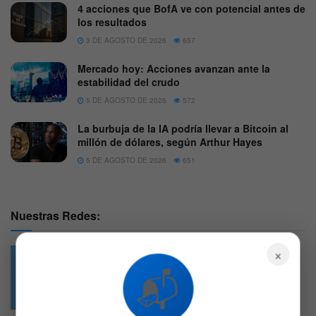
4 acciones que BofA ve con potencial antes de
los resultados
3 DE AGOSTO DE 2026
657
Mercado hoy: Acciones avanzan ante la
estabilidad del crudo
5 DE AGOSTO DE 2026
572
La burbuja de la IA podría llevar a Bitcoin al
millón de dólares, según Arthur Hayes
5 DE AGOSTO DE 2026
651
Nuestras Redes:
×
📬
49.6k
4.7k
Followers
Followers