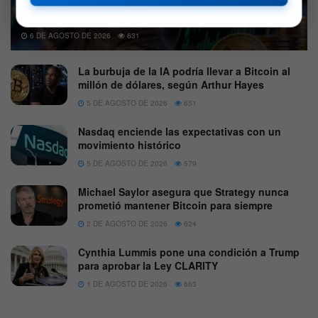
Cuál es la memecoin que subió más de 4.000% en solo
un mes
6 DE AGOSTO DE 2026
631
La burbuja de la IA podría llevar a Bitcoin al
millón de dólares, según Arthur Hayes
5 DE AGOSTO DE 2026
651
Nasdaq enciende las expectativas con un
movimiento histórico
5 DE AGOSTO DE 2026
579
Michael Saylor asegura que Strategy nunca
prometió mantener Bitcoin para siempre
2 DE AGOSTO DE 2026
624
Cynthia Lummis pone una condición a Trump
para aprobar la Ley CLARITY
1 DE AGOSTO DE 2026
663