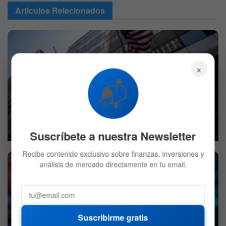
Articulos
Relacionados
×
📬
BlackRock decidió vender Bitcoin: ¿Qué compró en su
lugar?
7 DE AGOSTO DE 2026
674
Suscríbete a nuestra Newsletter
Recibe contenido exclusivo sobre finanzas, inversiones y
análisis de mercado directamente en tu email.
Suscribirme gratis