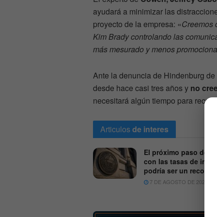
ayudará a minimizar las distraccione
proyecto de la empresa: «
Creemos q
Kim Brady controlando las comunicac
más mesurado y menos promocional 
Ante la denuncia de Hindenburg de 
desde hace casi tres años y
no cree
necesitará algún tiempo para recuper
Articulos
de interes
El próximo paso de la
con las tasas de inter
podría ser un recorte
7 DE AGOSTO DE 2026