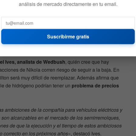
análisis de mercado directamente en tu email.
 el acuerdo de Nikola con General Motors, la tildó de
Suscribirme gratis
a producción de los vehículos eléctricos de batería de
stre de 2021.
el Ives, analista de Wedbush
, quién cree que hay
acciones de Nikola corren riesgo de seguir a la baja. En
ilton será muy difícil de reemplazar. Además afirma que
le de hidrógeno podrían tener un
problema de precios
as ambiciones de la compañía para vehículos eléctricos y
 son alcanzables en el mercado de los semirremolques,
es de que la ejecución y el tiempo de estos ambiciosos
o correcto en los próximos años
«, destacó Ives.