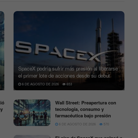
SpaceX podría sufrir más presión al liberarse
el primer lote de acciones desde su debut
6 DE AGOSTO DE 2026
653
ió
Wall Street: Preapertura con
ay
tecnología, consumo y
farmacéutica bajo presión
6 DE AGOSTO DE 2026
570