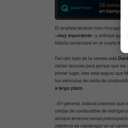
El analista también hizo hincapié en
«
muy importante
» y anticipó que l
Nikola comenzará en el cuarto trime
Del otro lado de la vereda está
Dani
varias razones para pensar que las 
primer lugar, Ives está seguro que M
los vehículos de celda de combustib
a largo plazo
.
«
En general, todavía creemos que l
celdas de combustible de hidrógeno
aunque tenemos serias preocupacion
objetivos se mantengan en el camin