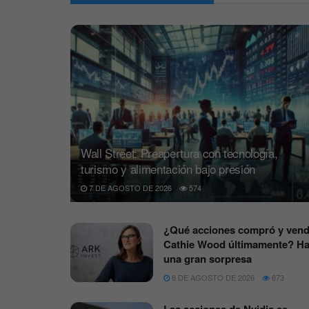
Wall Street: Preapertura con tecnología,
turismo y alimentación bajo presión
7 DE AGOSTO DE 2026
574
¿Qué acciones compró y vend
Cathie Wood últimamente? H
una gran sorpresa
6 DE AGOSTO DE 2026
673