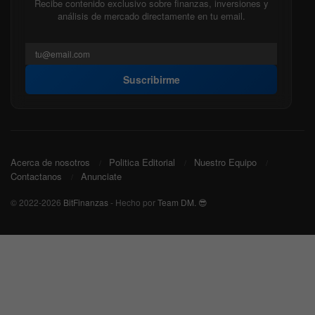
Recibe contenido exclusivo sobre finanzas, inversiones y
análisis de mercado directamente en tu email.
Suscribirme
Acerca de nosotros
Politica Editorial
Nuestro Equipo
Contactanos
Anunciate
© 2022-2026
BitFinanzas
- Hecho por
Team DM. 😎