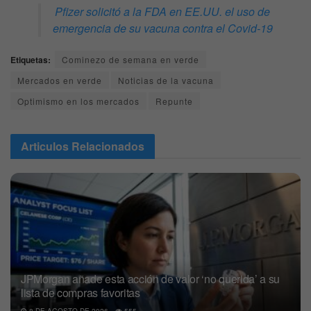
Pfizer solicitó a la FDA en EE.UU. el uso de
emergencia de su vacuna contra el Covid-19
Etiquetas:
Cominezo de semana en verde
Mercados en verde
Noticias de la vacuna
Optimismo en los mercados
Repunte
Articulos
Relacionados
JPMorgan añade esta acción de valor ‘no querida’ a su
lista de compras favoritas
8 DE AGOSTO DE 2026
555