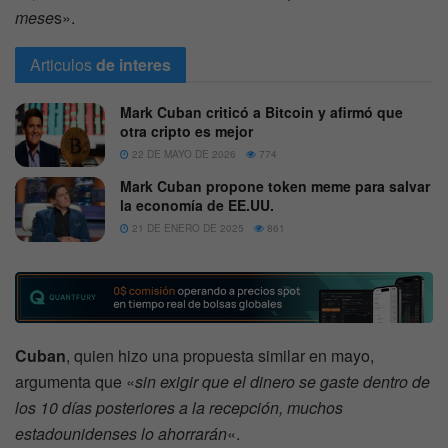
mese
s».
Articulos
de interes
Mark Cuban criticó a Bitcoin y afirmó que
otra cripto es mejor
22 DE MAYO DE 2026
774
Mark Cuban propone token meme para salvar
la economía de EE.UU.
21 DE ENERO DE 2025
861
Cuban
, quien hizo una propuesta similar en mayo,
argumenta que «
sin exigir que el dinero se gaste dentro de
los 10 días posteriores a la recepción, muchos
estadounidenses lo ahorrarán
«.