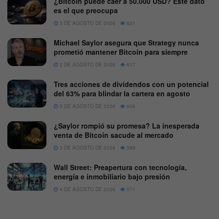
¿Bitcoin puede caer a 50.000 USD? Este dato
es el que preocupa
3 DE AGOSTO DE 2026
621
Michael Saylor asegura que Strategy nunca
prometió mantener Bitcoin para siempre
2 DE AGOSTO DE 2026
617
Tres acciones de dividendos con un potencial
del 63% para blindar la cartera en agosto
5 DE AGOSTO DE 2026
606
¿Saylor rompió su promesa? La inesperada
venta de Bitcoin sacude al mercado
3 DE AGOSTO DE 2026
589
Wall Street: Preapertura con tecnología,
energía e inmobiliario bajo presión
4 DE AGOSTO DE 2026
571