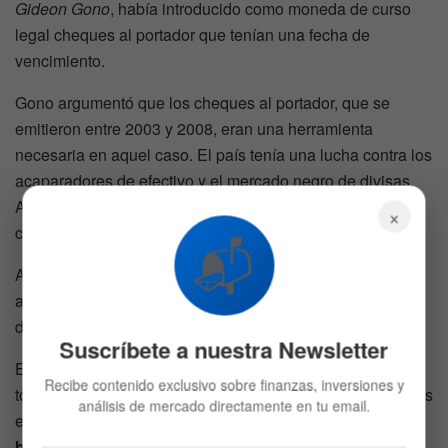
Gideon Gono
, había introducido como moneda de curso
legal cheques al portador que tenían una fecha de
vencimiento.
Gono argumentó que los cheques al portador, que se
emitieron entre 2003 y 2008, eran una herramienta
necesaria en aquel caso. El país tenía una lucha contra los
acaparadores de efectivo y el mercado negro de divisas.
Algunos de los cheques al portador tenían un período de
×
circulación no superior a tres meses.
📬
A pesar de todo, esta estrategia fracasó y Zimbabue llegó
a registrar la segunda inflación más alta jamás registrada
de 79,6 trillones de trillones porcentuales.
Suscríbete a nuestra Newsletter
El plan de
estímulo económico
ya está propuesto. Pero
Recibe contenido exclusivo sobre finanzas, inversiones y
todavía se espera que los regateadores de los legisladores
análisis de mercado directamente en tu email.
estadounidenses aprueben un paquete de ayuda de
2,4
billones de dólares
. No está claro si el gobierno de