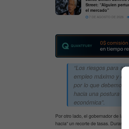
Street: “Alguien pertu
el mercado”
7 DE AGOSTO DE 2026
“Los riesgos para al
empleo máximo y esta
por lo que debemos co
hacia una postura que 
económica”
.
Por otro lado, el gobernador de la F
hacia” un recorte de tasas. Durante 