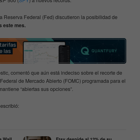
S&P 500 (
SPY
) a nuevos récords.
a Reserva Federal (Fed) discutieron la posibilidad de
és este mes.
stic, comentó que aún está indeciso sobre el recorte de
é Federal de Mercado Abierto (FOMC) programada para el
antiene “abiertas sus opciones”.
escribió:
a Wall
Etsy despide al 12% de su