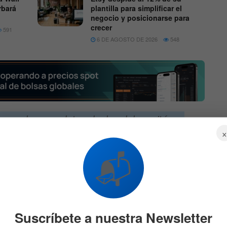
rbará
plantilla para simplificar el
negocio y posicionarse para
crecer
591
6 DE AGOSTO DE 2026
548
canzar los mandatos duales del comité —
bilidad de precios— se han equilibrado,
menzar a ajustar la política monetaria
📬
ni estimule ni restrinja la actividad
ed, Christopher Waller, indicó que está “inclinándose
Suscríbete a nuestra Newsletter
un foro en Washington, explicó: