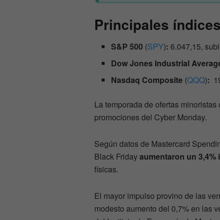
Principales índices
S&P 500
(
SPY
)
:
6.047,15, sub
Dow Jones Industrial Averag
Nasdaq Composite
(
QQQ
)
:
19
La temporada de ofertas minoristas c
promociones del Cyber Monday.
Según datos de Mastercard Spending
Black Friday
aumentaron un 3,4% i
físicas.
El mayor impulso provino de las ven
modesto aumento del 0,7% en las ven