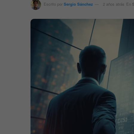
Escrito por
Sergio Sánchez
2 años atrás
En