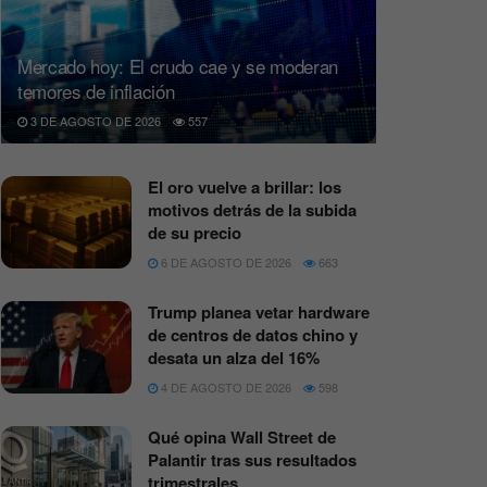
Mercado hoy: El crudo cae y se moderan
temores de inflación
3 DE AGOSTO DE 2026
557
El oro vuelve a brillar: los
motivos detrás de la subida
de su precio
6 DE AGOSTO DE 2026
663
Trump planea vetar hardware
de centros de datos chino y
desata un alza del 16%
4 DE AGOSTO DE 2026
598
Qué opina Wall Street de
Palantir tras sus resultados
trimestrales