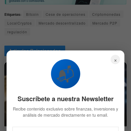
Etiquetas:
Bitcoin
Cese de operaciones
Criptomonedas
LocalCryptos
Mercado descentralizado
Mercado P2P
regulación
Articulos
Relacionados
×
📬
Suscríbete a nuestra Newsletter
La burbuja de la IA podría llevar a Bitcoin al millón de
Recibe contenido exclusivo sobre finanzas, inversiones y
dólares, según Arthur Hayes
análisis de mercado directamente en tu email.
5 DE AGOSTO DE 2026
601