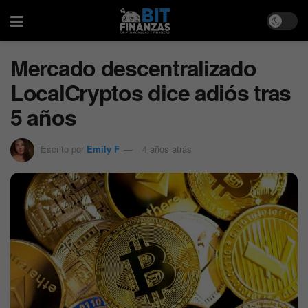
Mercado descentralizado
LocalCryptos dice adiós tras
5 años
Escrito por
Emily F
4 años atrás