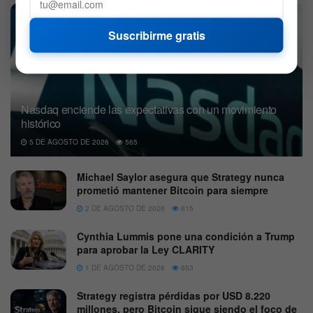
Suscribirme gratis
Nasdaq enciende las expectativas con un movimiento
histórico
5 DE AGOSTO DE 2026
565
Michael Saylor asegura que Strategy nunca
prometió mantener Bitcoin para siempre
2 DE AGOSTO DE 2026
615
Cynthia Lummis pone una condición a Trump
para aprobar la Ley CLARITY
1 DE AGOSTO DE 2026
653
Strategy registra pérdidas por USD 8.220
millones, pero Bitcoin sigue siendo el foco de