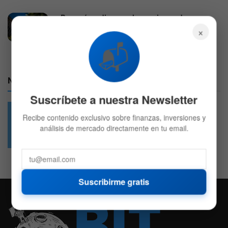
¿Por qué se disparan las acciones de
Caterpillar este martes?
×
4 DE AGOSTO DE 2026
603
📬
Nuestras Redes:
Suscríbete a nuestra Newsletter
Recibe contenido exclusivo sobre finanzas, inversiones y
análisis de mercado directamente en tu email.
49.6k
4.7k
Followers
Followers
Suscribirme gratis