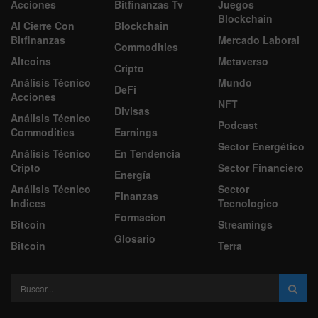
Acciones
Bitfinanzas Tv
Juegos
Blockchain
Al Cierre Con
Blockchain
Bitfinanzas
Mercado Laboral
Commodities
Altcoins
Metaverso
Cripto
Análisis Técnico
Mundo
DeFi
Acciones
NFT
Divisas
Análisis Técnico
Podcast
Commodities
Earnings
Sector Energético
Análisis Técnico
En Tendencia
Cripto
Sector Financiero
Energía
Análisis Técnico
Sector
Finanzas
Indices
Tecnologico
Formacion
Bitcoin
Streamings
Glosario
Bitcoin
Terra