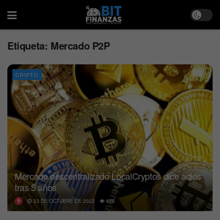
Etiqueta:
Mercado P2P
CRIPTO
Mercado descentralizado LocalCryptos dice adiós
tras 5 años
23 DE OCTUBRE DE 2022
655