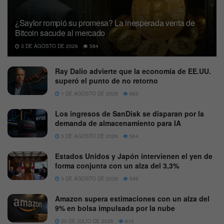
¿Saylor rompió su promesa? La inesperada venta de
Bitcoin sacude al mercado
3 DE AGOSTO DE 2026
584
Ray Dalio advierte que la economía de EE.UU.
superó el punto de no retorno
1 DE AGOSTO DE 2026
683
Los ingresos de SanDisk se disparan por la
demanda de almacenamiento para IA
5 DE AGOSTO DE 2026
564
Estados Unidos y Japón intervienen el yen de
forma conjunta con un alza del 3,3%
3 DE AGOSTO DE 2026
596
Amazon supera estimaciones con un alza del
9% en bolsa impulsada por la nube
30 DE JULIO DE 2026
610