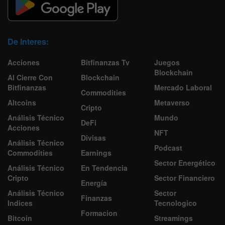
De Interes:
Acciones
Bitfinanzas Tv
Juegos
Blockchain
Al Cierre Con
Blockchain
Bitfinanzas
Mercado Laboral
Commodities
Altcoins
Metaverso
Cripto
Análisis Técnico
Mundo
DeFi
Acciones
NFT
Divisas
Análisis Técnico
Podcast
Commodities
Earnings
Sector Energético
Análisis Técnico
En Tendencia
Cripto
Sector Financiero
Energía
Análisis Técnico
Sector
Finanzas
Indices
Tecnologico
Formacion
Bitcoin
Streamings