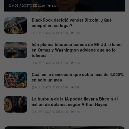
9 DE AGOSTO DE 2026
833
BlackRock decidió vender Bitcoin: ¿Qué
compró en su lugar?
7 DE AGOSTO DE 2026
749
Irán planea bloquear barcos de EE.UU. e Israel
en Ormuz y Washington advierte que no lo
tolerará
6 DE AGOSTO DE 2026
613
Cuál es la memecoin que subió más de 4.000%
en solo un mes
6 DE AGOSTO DE 2026
658
La burbuja de la IA podría llevar a Bitcoin al
millón de dólares, según Arthur Hayes
5 DE AGOSTO DE 2026
670