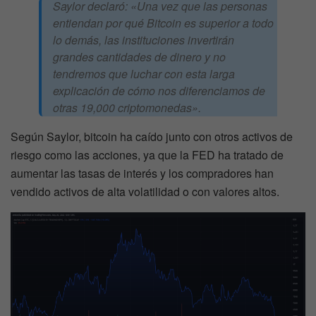
Saylor declaró:
«Una vez que las personas
entiendan por qué Bitcoin es superior a todo
lo demás, las instituciones invertirán
grandes cantidades de dinero y no
tendremos que luchar con esta larga
explicación de cómo nos diferenciamos de
otras 19,000 criptomonedas».
Según Saylor, bitcoin ha caído junto con otros activos de
riesgo como las acciones, ya que la FED ha tratado de
aumentar las tasas de interés y los compradores han
vendido activos de alta volatilidad o con valores altos.