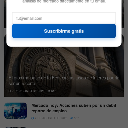
análisis de mercado directamente en tu email.
Bank of America dice que el optimismo está en su nivel
más alto desde 2021 por lo que es hora de abandonar
los activos de riesgo
8 DE AGOSTO DE 2026
553
Suscribirme gratis
El próximo paso de la Fed con las tasas de interés podría
ser un recorte
7 DE AGOSTO DE 2026
613
Mercado hoy: Acciones suben por un débil
reporte de empleo
7 DE AGOSTO DE 2026
557