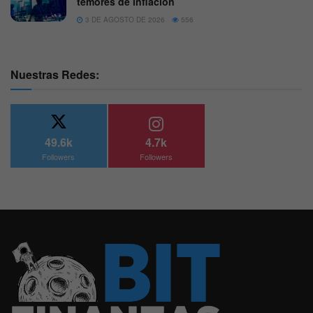
temores de inflación
3 DE AGOSTO DE 2026
556
Nuestras Redes:
49.6k
4.7k
Followers
Followers