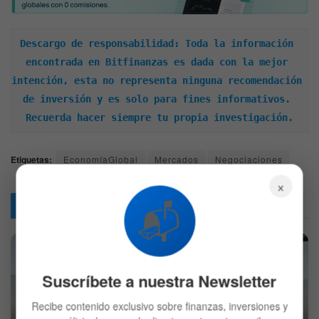
Descargo de responsabilidad: Toda la información 
encontrada en Bitfinanzas es dada con la mejor 
intención, esta no representa ninguna recomendación 
de inversión y es solo para fines informativos. 
Recuerda hacer siempre tu propia investigación.
Etiquetas:
EconomíaGlobal
Mercados
Negociaciones
×
📬
Articulos
Relacionados
Suscríbete a nuestra Newsletter
Recibe contenido exclusivo sobre finanzas, inversiones y