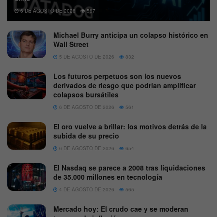
6 DE AGOSTO DE 2026
567
Michael Burry anticipa un colapso histórico en
Wall Street
5 DE AGOSTO DE 2026
832
Los futuros perpetuos son los nuevos
derivados de riesgo que podrían amplificar
colapsos bursátiles
6 DE AGOSTO DE 2026
561
El oro vuelve a brillar: los motivos detrás de la
subida de su precio
6 DE AGOSTO DE 2026
654
El Nasdaq se parece a 2008 tras liquidaciones
de 35.000 millones en tecnología
4 DE AGOSTO DE 2026
565
Mercado hoy: El crudo cae y se moderan