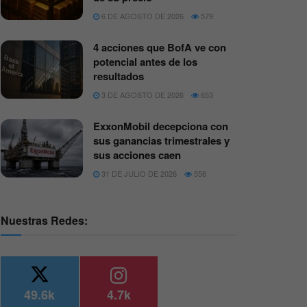
6 DE AGOSTO DE 2026
579
4 acciones que BofA ve con
potencial antes de los
resultados
3 DE AGOSTO DE 2026
653
ExxonMobil decepciona con
sus ganancias trimestrales y
sus acciones caen
31 DE JULIO DE 2026
556
Nuestras Redes:
49.6k
4.7k