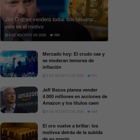
Jim Cramer venderá todos sus bitcoins:
este es el motivo
4 DE AGOSTO DE 2026
588
Mercado hoy: El crudo cae y
se moderan temores de
inflación
3 DE AGOSTO DE 2026
551
Jeff Bezos planea vender
4.000 millones en acciones de
Amazon y los títulos caen
4 DE AGOSTO DE 2026
569
El oro vuelve a brillar: los
motivos detrás de la subida
de su precio