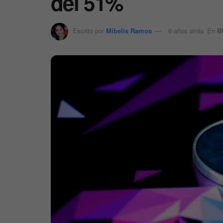
del 51%
Escrito por
Mibelis Ramos
6 años atrás
En
B