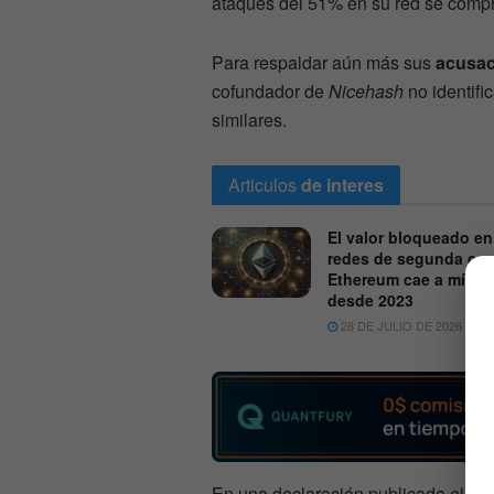
ataques del 51% en su red se compró
Para respaldar aún más sus
acusac
cofundador de
Nicehash
no identif
similares.
Articulos
de interes
El valor bloqueado en
redes de segunda cap
Ethereum cae a míni
desde 2023
28 DE JULIO DE 2026
6
En una declaración publicada el 8 