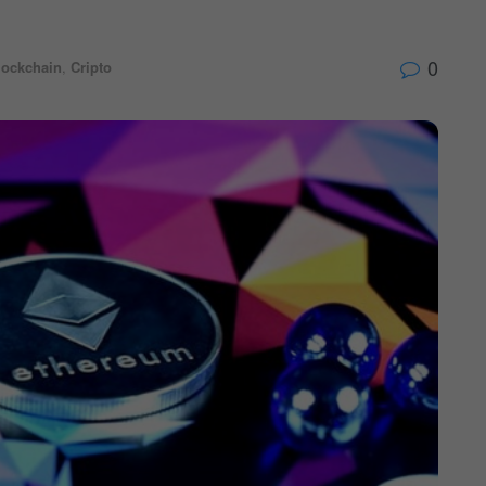
0
lockchain
,
Cripto