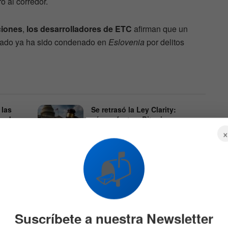
 al corredor.
iones
,
los desarrolladores de ETC
afirman que un
icado ya ha sido condenado en
Eslovenia
por delitos
 las
Se retrasó la Ley Clarity:
a de
cómo afecta a Bitcoin y
mos
Ethereum
28 DE JULIO DE 2026
2.6K
06
📬
Suscríbete a nuestra Newsletter
de septiembre, el equipo de
Nicehash
admite que
«su