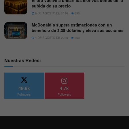
El oro vuelve a brillar: los motivos detrás de la
subida de su precio
6 DE AGOSTO DE 2026
630
McDonald’s supera estimaciones con un
beneficio de 3,38 dólares y eleva sus acciones
4 DE AGOSTO DE 2026
553
Nuestras Redes:
49.6k
4.7k
Followers
Followers