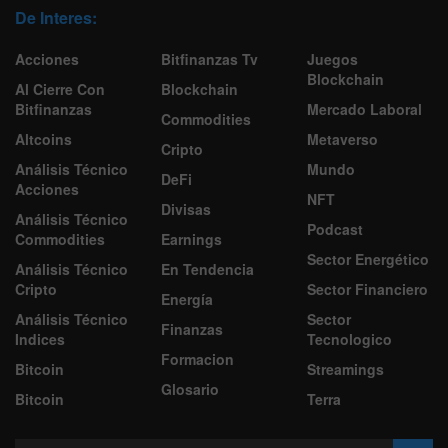
De Interes:
Acciones
Bitfinanzas Tv
Juegos
Blockchain
Al Cierre Con
Blockchain
Bitfinanzas
Mercado Laboral
Commodities
Altcoins
Metaverso
Cripto
Análisis Técnico
Mundo
DeFi
Acciones
NFT
Divisas
Análisis Técnico
Podcast
Commodities
Earnings
Sector Energético
Análisis Técnico
En Tendencia
Cripto
Sector Financiero
Energía
Análisis Técnico
Sector
Finanzas
Indices
Tecnologico
Formacion
Bitcoin
Streamings
Glosario
Bitcoin
Terra