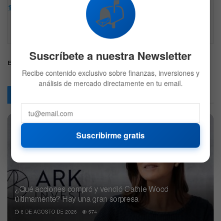
📬
intención, esta no representa ninguna recomendación 
de inversión y es solo para fines informativos. 
Recuerda hacer siempre tu propia investigación.
Suscríbete a nuestra Newsletter
Etiquetas:
AutosEléctricos
Mercados
Nio
Recibe contenido exclusivo sobre finanzas, inversiones y
análisis de mercado directamente en tu email.
Articulos
Relacionados
Suscribirme gratis
¿Qué acciones compró y vendió Cathie Wood
últimamente? Hay una gran sorpresa
6 DE AGOSTO DE 2026
574