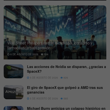
Wall Street: Preapertura con tecnología, consumo y
farmacéutica bajo presión
6 DE AGOSTO DE 2026
554
Las acciones de Nvidia se disparan, ¿gracias a
SpaceX?
5 DE AGOSTO DE 2026
626
El giro de SpaceX que golpeó a AMD tras sus
ganancias
5 DE AGOSTO DE 2026
585
Michael Burry anticipa un colapso histórico en