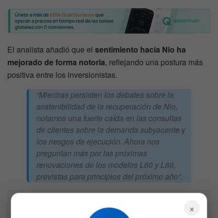
El analista añadió que el
sentimiento hacia Nio ha
mejorado de forma notoria
, reflejando una postura más
positiva entre los inversionistas.
“Mientras persisten los debates sobre la
sostenibilidad de la recuperación de Nio,
notamos una fuerte caída en las consultas
de clientes sobre la demanda subyacente y
los riesgos de ejecución. Ahora nos
preguntan más por las próximas
renovaciones de los modelos L60 y L80,
previstas para principios del próximo año”.
Descargo de responsabilidad: Toda la información 
×
encontrada en Bitfinanzas es dada con la mejor 