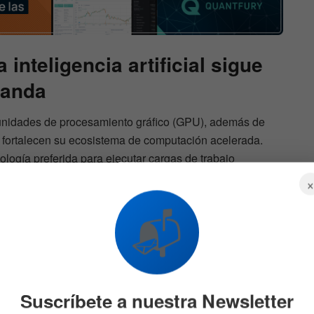
 inteligencia artificial sigue
manda
e unidades de procesamiento gráfico (GPU), además de
e fortalecen su ecosistema de computación acelerada.
logía preferida para ejecutar cargas de trabajo
cial, mientras la empresa mantiene una posición
dores utilizados en centros de datos.
📬
a mantiene una estrecha relación con el incremento del
os de datos. A medida que estas instalaciones pasan de la
nfocada en capacidad de procesamiento, la demanda por
n más.
Suscríbete a nuestra Newsletter