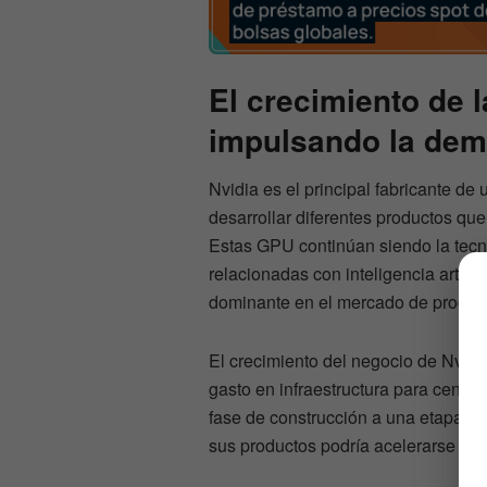
El crecimiento de la
impulsando la de
Nvidia es el principal fabricante d
desarrollar diferentes productos qu
Estas GPU continúan siendo la tecno
relacionadas con inteligencia artifi
dominante en el mercado de procesa
El crecimiento del negocio de Nvidi
gasto en infraestructura para centr
fase de construcción a una etapa e
sus productos podría acelerarse aú