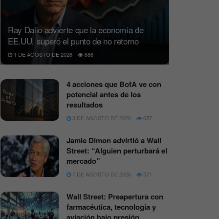
Ray Dalio advierte que la economía de
EE.UU. superó el punto de no retorno
1 DE AGOSTO DE 2026
686
4 acciones que BofA ve con
potencial antes de los
resultados
3 DE AGOSTO DE 2026
657
Jamie Dimon advirtió a Wall
Street: “Alguien perturbará el
mercado”
7 DE AGOSTO DE 2026
571
Wall Street: Preapertura con
farmacéutica, tecnología y
aviación bajo presión